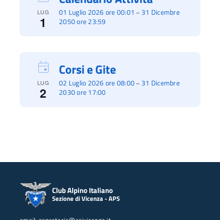
01 Luglio 2026 ore 00:01
31 Dicembre
–
LUG
1
2050 ore 23:59
Corsi e Gite
02 Luglio 2026 ore 08:00
31 Dicembre
–
LUG
2
2030 ore 17:00
Club Alpino Italiano
Sezione di Vicenza - APS