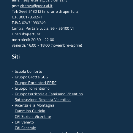
email:
segreteria@caivicenza.it
pec:
vicenza@pec.cai.it
Tel: 0444 513012 (in orario di apertura)
C.F. 80017850241
P.IVA 02471980249
Contra' Porta S.Lucia, 95 - 36100 VI
Orari d'apertura:
mercoledì: 20:30 - 22:00
venerdì: 16:00 - 18:00 (novembre-aprile)
Siti
-
Scuola Conforto
- G
ruppo Grotte GGGT
-
Gruppo Rocciatori GRRC
-
Gruppo Torrentismo
-
Gruppo territoriale Camisano Vicentino
-
Sottosezione Noventa Vicentina
-
Vicenza e la Montagna
-
Cammino Giuriolo
-
CAI Sezioni Vicentine
-
CAI Veneto
-
CAI Centrale