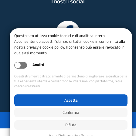
I nostri social
Questo sito utilizza cookie tecnici e di analitica interni.
Acconsentendo accetti l'utilizzo di tutti i cookie in conformità alla
nostra privacy e cookie policy. Il consenso può essere revocato in
qualsiasi momento.
Analisi
Questi strumenti di tracciamento ci permettono di migliorare la qualità della
tua esperienza utente e consentono le interazioni con piattaforme, reti e
contenuti esterni.
Accetta
Conferma
Privacy
Mappa del sito
Disabilita animazioni
Disabilita animazioni
Powered by GRUPPO YEC
Rifiuta