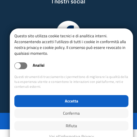
I nostri social
Questo sito utilizza cookie tecnici e di analitica interni.
Acconsentendo accetti l'utilizzo di tutti i cookie in conformità alla
nostra privacy e cookie policy. Il consenso può essere revocato in
qualsiasi momento.
Analisi
Questi strumenti di tracciamento ci permettono di migliorare la qualità della
tua esperienza utente e consentono le interazioni con piattaforme, reti e
contenuti esterni.
Accetta
Conferma
Privacy
Mappa del sito
Disabilita animazioni
Disabilita animazioni
Powered by GRUPPO YEC
Rifiuta