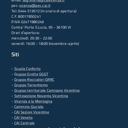
email:
segreteria@caivicenza.it
pec:
vicenza@pec.cai.it
Tel: 0444 513012 (in orario di apertura)
C.F. 80017850241
P.IVA 02471980249
Contra' Porta S.Lucia, 95 - 36100 VI
Orari d'apertura:
mercoledì: 20:30 - 22:00
venerdì: 16:00 - 18:00 (novembre-aprile)
Siti
-
Scuola Conforto
- G
ruppo Grotte GGGT
-
Gruppo Rocciatori GRRC
-
Gruppo Torrentismo
-
Gruppo territoriale Camisano Vicentino
-
Sottosezione Noventa Vicentina
-
Vicenza e la Montagna
-
Cammino Giuriolo
-
CAI Sezioni Vicentine
-
CAI Veneto
-
CAI Centrale