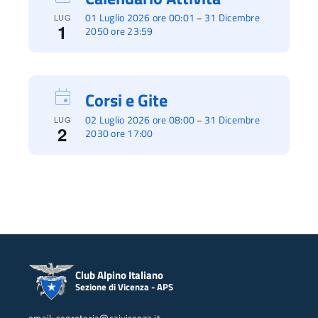
01 Luglio 2026 ore 00:01
31 Dicembre
–
LUG
1
2050 ore 23:59
Corsi e Gite
02 Luglio 2026 ore 08:00
31 Dicembre
–
LUG
2
2030 ore 17:00
Club Alpino Italiano
Sezione di Vicenza - APS