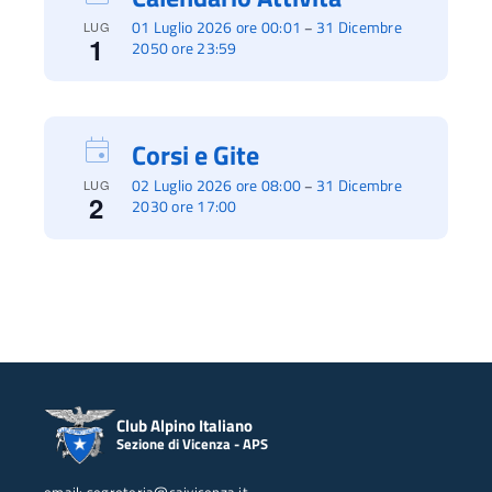
01 Luglio 2026 ore 00:01
31 Dicembre
–
LUG
1
2050 ore 23:59
Corsi e Gite
02 Luglio 2026 ore 08:00
31 Dicembre
–
LUG
2
2030 ore 17:00
Club Alpino Italiano
Sezione di Vicenza - APS