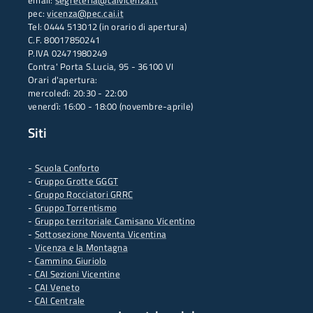
email:
segreteria@caivicenza.it
pec:
vicenza@pec.cai.it
Tel: 0444 513012 (in orario di apertura)
C.F. 80017850241
P.IVA 02471980249
Contra' Porta S.Lucia, 95 - 36100 VI
Orari d'apertura:
mercoledì: 20:30 - 22:00
venerdì: 16:00 - 18:00 (novembre-aprile)
Siti
-
Scuola Conforto
- G
ruppo Grotte GGGT
-
Gruppo Rocciatori GRRC
-
Gruppo Torrentismo
-
Gruppo territoriale Camisano Vicentino
-
Sottosezione Noventa Vicentina
-
Vicenza e la Montagna
-
Cammino Giuriolo
-
CAI Sezioni Vicentine
-
CAI Veneto
-
CAI Centrale