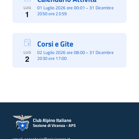
01 Luglio 2026 ore 00:01
31 Dicembre
–
LUG
1
2050 ore 23:59
Corsi e Gite
02 Luglio 2026 ore 08:00
31 Dicembre
–
LUG
2
2030 ore 17:00
Club Alpino Italiano
Sezione di Vicenza - APS