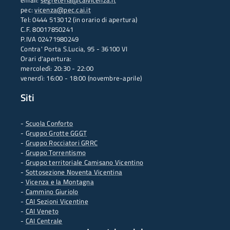
email:
segreteria@caivicenza.it
pec:
vicenza@pec.cai.it
Tel: 0444 513012 (in orario di apertura)
C.F. 80017850241
P.IVA 02471980249
Contra' Porta S.Lucia, 95 - 36100 VI
Orari d'apertura:
mercoledì: 20:30 - 22:00
venerdì: 16:00 - 18:00 (novembre-aprile)
Siti
-
Scuola Conforto
- G
ruppo Grotte GGGT
-
Gruppo Rocciatori GRRC
-
Gruppo Torrentismo
-
Gruppo territoriale Camisano Vicentino
-
Sottosezione Noventa Vicentina
-
Vicenza e la Montagna
-
Cammino Giuriolo
-
CAI Sezioni Vicentine
-
CAI Veneto
-
CAI Centrale