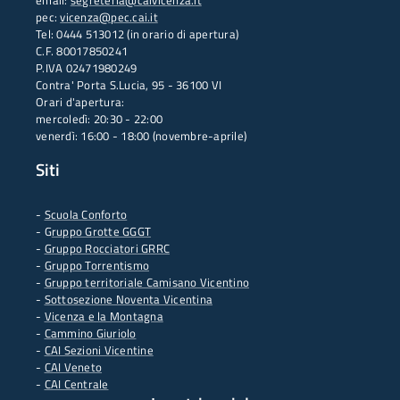
email:
segreteria@caivicenza.it
pec:
vicenza@pec.cai.it
Tel: 0444 513012 (in orario di apertura)
C.F. 80017850241
P.IVA 02471980249
Contra' Porta S.Lucia, 95 - 36100 VI
Orari d'apertura:
mercoledì: 20:30 - 22:00
venerdì: 16:00 - 18:00 (novembre-aprile)
Siti
-
Scuola Conforto
- G
ruppo Grotte GGGT
-
Gruppo Rocciatori GRRC
-
Gruppo Torrentismo
-
Gruppo territoriale Camisano Vicentino
-
Sottosezione Noventa Vicentina
-
Vicenza e la Montagna
-
Cammino Giuriolo
-
CAI Sezioni Vicentine
-
CAI Veneto
-
CAI Centrale