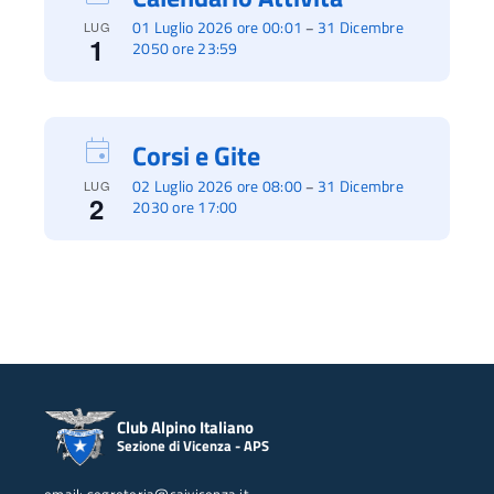
01 Luglio 2026 ore 00:01
31 Dicembre
–
LUG
1
2050 ore 23:59
Corsi e Gite
02 Luglio 2026 ore 08:00
31 Dicembre
–
LUG
2
2030 ore 17:00
Club Alpino Italiano
Sezione di Vicenza - APS