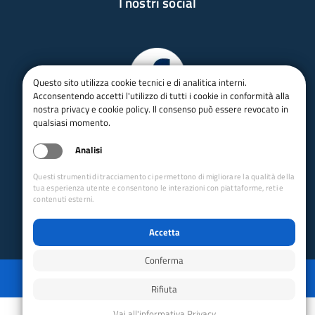
I nostri social
Questo sito utilizza cookie tecnici e di analitica interni.
Acconsentendo accetti l'utilizzo di tutti i cookie in conformità alla
nostra privacy e cookie policy. Il consenso può essere revocato in
qualsiasi momento.
Analisi
Questi strumenti di tracciamento ci permettono di migliorare la qualità della
tua esperienza utente e consentono le interazioni con piattaforme, reti e
contenuti esterni.
Accetta
Conferma
Privacy
Mappa del sito
Disabilita animazioni
Disabilita animazioni
Powered by GRUPPO YEC
Rifiuta