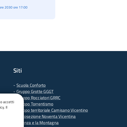
re 2030 ore 17:00
Siti
-
Scuola Conforto
- G
ruppo Grotte GGGT
-
Gruppo Rocciatori GRRC
do accetti
-
Gruppo Torrentismo
cy. Il
-
Gruppo territoriale Camisano Vicentino
-
Sottosezione Noventa Vicentina
-
Vicenza e la Montagna