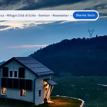
eca
Rifugio Città di Schio
Sentieri
Newsletter
Diventa Socio