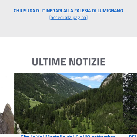
CHIUSURA DI ITINERARI ALLA FALESIA DI LUMIGNANO
[
accedi alla pagina
]
ULTIME NOTIZIE
Gita in Val Martello dal 6 all’8 settembre
PEL