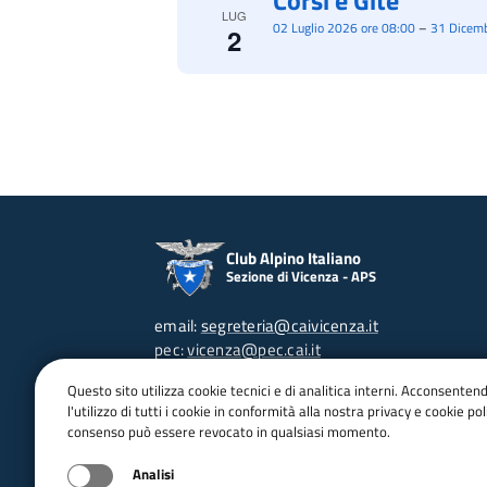
Corsi e Gite
LUG
02 Luglio 2026 ore 08:00
–
31 Dicemb
2
Club Alpino Italiano
Sezione di Vicenza - APS
email:
segreteria@caivicenza.it
pec:
vicenza@pec.cai.it
Tel: 0444 513012 (in orario di apertura)
Questo sito utilizza cookie tecnici e di analitica interni. Acconsenten
C.F. 80017850241
l'utilizzo di tutti i cookie in conformità alla nostra privacy e cookie poli
P.IVA 02471980249
consenso può essere revocato in qualsiasi momento.
Contra' Porta S.Lucia, 95 - 36100 VI
Orari d'apertura:
Analisi