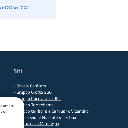
re 2030 ore 17:00
Siti
-
Scuola Conforto
- G
ruppo Grotte GGGT
-
Gruppo Rocciatori GRRC
-
Gruppo Torrentismo
do accetti
-
Gruppo territoriale Camisano Vicentino
cy. Il
-
Sottosezione Noventa Vicentina
-
Vicenza e la Montagna