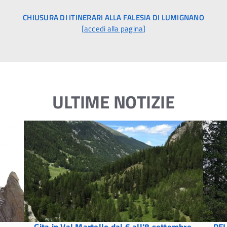
CHIUSURA DI ITINERARI ALLA FALESIA DI LUMIGNANO
[
accedi alla pagina
]
ULTIME NOTIZIE
Gita in Val Martello dal 6 all’8 settembre
PEL