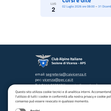
Corsi e Gite
LUG
02 Luglio 2026 ore 08:00
–
31 Dicemb
2
Club Alpino Italiano
Sezione di Vicenza - APS
email:
segreteria@caivicenza.it
pec:
vicenza@pec.cai.it
Tel: 0444 513012 (in orario di apertura)
C.F. 80017850241
Questo sito utilizza cookie tecnici e di analitica interni. Acconsenten
P.IVA 02471980249
l'utilizzo di tutti i cookie in conformità alla nostra privacy e cookie poli
consenso può essere revocato in qualsiasi momento.
Contra' Porta S.Lucia, 95 - 36100 VI
Orari d'apertura:
Analisi