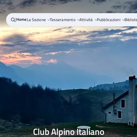
|
Home
La Sezione
Tesseramento
Attività
Pubblicazioni
Bibliot
Club Alpino Italiano