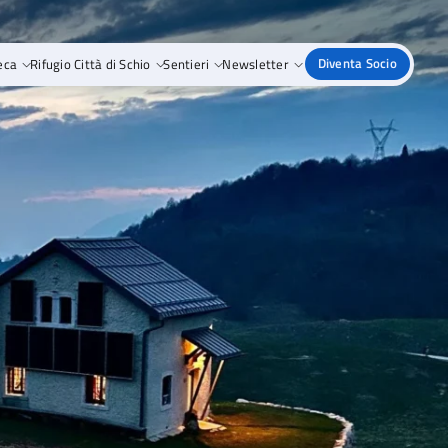
eca
Rifugio Città di Schio
Sentieri
Newsletter
Diventa Socio