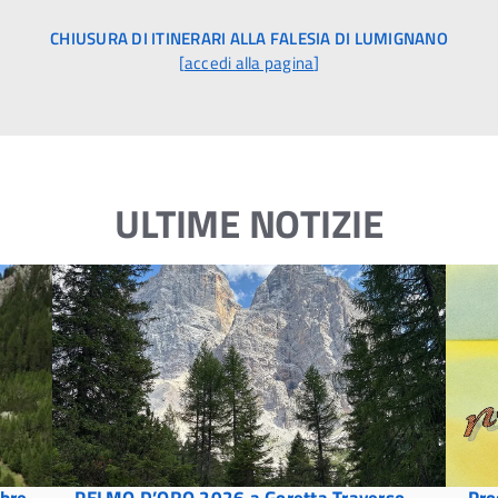
CHIUSURA DI ITINERARI ALLA FALESIA DI LUMIGNANO
[
accedi alla pagina
]
ULTIME NOTIZIE
mbre
PELMO D’ORO 2026 a Goretta Traverso
Pro