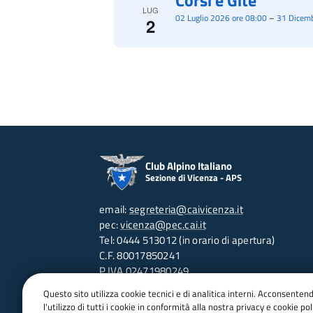
Corsi e Gite
LUG
02 Luglio 2026 ore 08:00
–
31 Dicemb
2
Club Alpino Italiano
Sezione di Vicenza - APS
email:
segreteria@caivicenza.it
pec:
vicenza@pec.cai.it
Tel: 0444 513012 (in orario di apertura)
C.F. 80017850241
P.IVA 02471980249
Contra' Porta S.Lucia, 95 - 36100 VI
Questo sito utilizza cookie tecnici e di analitica interni. Acconsenten
Orari d'apertura:
l'utilizzo di tutti i cookie in conformità alla nostra privacy e cookie poli