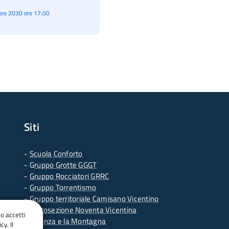
re 2030 ore 17:00
Siti
-
Scuola Conforto
- G
ruppo Grotte GGGT
-
Gruppo Rocciatori GRRC
-
Gruppo Torrentismo
-
Gruppo territoriale Camisano Vicentino
-
Sottosezione Noventa Vicentina
do accetti
-
Vicenza e la Montagna
cy. Il