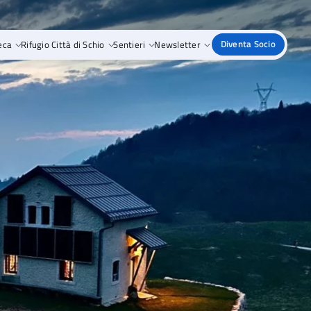
eca
Rifugio Città di Schio
Sentieri
Newsletter
Diventa Socio