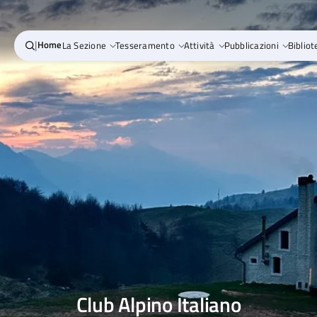
|
Home
La Sezione
Tesseramento
Attività
Pubblicazioni
Bibliot
Club Alpino Italiano