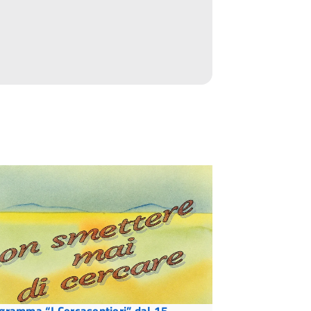
gramma “I Cercasentieri” dal 15