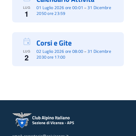
01 Luglio 2026 ore 00:01
31 Dicembre
–
LUG
1
2050 ore 23:59
Corsi e Gite
02 Luglio 2026 ore 08:00
31 Dicembre
–
LUG
2
2030 ore 17:00
Club Alpino Italiano
Sezione di Vicenza - APS