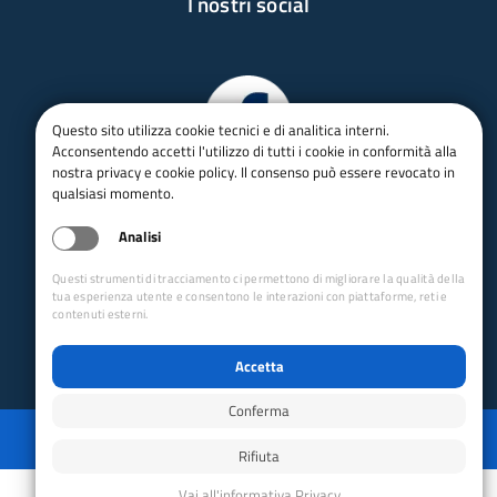
I nostri social
Questo sito utilizza cookie tecnici e di analitica interni.
Acconsentendo accetti l'utilizzo di tutti i cookie in conformità alla
nostra privacy e cookie policy. Il consenso può essere revocato in
qualsiasi momento.
Analisi
Questi strumenti di tracciamento ci permettono di migliorare la qualità della
tua esperienza utente e consentono le interazioni con piattaforme, reti e
contenuti esterni.
Accetta
Conferma
Privacy
Mappa del sito
Disabilita animazioni
Disabilita animazioni
Powered by GRUPPO YEC
Rifiuta