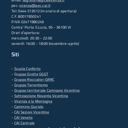
email:
segreteria@caivicenza.it
pec:
vicenza@pec.cai.it
Tel: 0444 513012 (in orario di apertura)
C.F. 80017850241
P.IVA 02471980249
Contra' Porta S.Lucia, 95 - 36100 VI
Orari d'apertura:
mercoledì: 20:30 - 22:00
venerdì: 16:00 - 18:00 (novembre-aprile)
Siti
-
Scuola Conforto
- G
ruppo Grotte GGGT
-
Gruppo Rocciatori GRRC
-
Gruppo Torrentismo
-
Gruppo territoriale Camisano Vicentino
-
Sottosezione Noventa Vicentina
-
Vicenza e la Montagna
-
Cammino Giuriolo
-
CAI Sezioni Vicentine
-
CAI Veneto
-
CAI Centrale