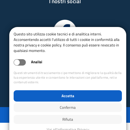
I nostri social
Questo sito utilizza cookie tecnici e di analitica interni.
Acconsentendo accetti l'utilizzo di tutti i cookie in conformità alla
nostra privacy e cookie policy. Il consenso può essere revocato in
qualsiasi momento.
Analisi
Questi strumenti di tracciamento ci permettono di migliorare la qualità della
tua esperienza utente e consentono le interazioni con piattaforme, reti e
contenuti esterni.
Accetta
Conferma
Privacy
Mappa del sito
Disabilita animazioni
Disabilita animazioni
Powered by GRUPPO YEC
Rifiuta