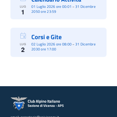
01 Luglio 2026 ore 00:01
31 Dicembre
–
LUG
1
2050 ore 23:59
Corsi e Gite
02 Luglio 2026 ore 08:00
31 Dicembre
–
LUG
2
2030 ore 17:00
Club Alpino Italiano
Sezione di Vicenza - APS