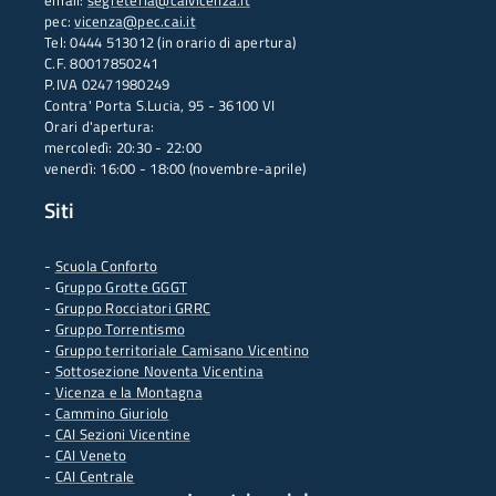
email:
segreteria@caivicenza.it
pec:
vicenza@pec.cai.it
Tel: 0444 513012 (in orario di apertura)
C.F. 80017850241
P.IVA 02471980249
Contra' Porta S.Lucia, 95 - 36100 VI
Orari d'apertura:
mercoledì: 20:30 - 22:00
venerdì: 16:00 - 18:00 (novembre-aprile)
Siti
-
Scuola Conforto
- G
ruppo Grotte GGGT
-
Gruppo Rocciatori GRRC
-
Gruppo Torrentismo
-
Gruppo territoriale Camisano Vicentino
-
Sottosezione Noventa Vicentina
-
Vicenza e la Montagna
-
Cammino Giuriolo
-
CAI Sezioni Vicentine
-
CAI Veneto
-
CAI Centrale