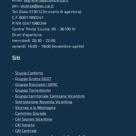
email:
segreteria@caivicenza.it
pec:
vicenza@pec.cai.it
Tel: 0444 513012 (in orario di apertura)
C.F. 80017850241
P.IVA 02471980249
Contra' Porta S.Lucia, 95 - 36100 VI
Orari d'apertura:
mercoledì: 20:30 - 22:00
venerdì: 16:00 - 18:00 (novembre-aprile)
Siti
-
Scuola Conforto
- G
ruppo Grotte GGGT
-
Gruppo Rocciatori GRRC
-
Gruppo Torrentismo
-
Gruppo territoriale Camisano Vicentino
-
Sottosezione Noventa Vicentina
-
Vicenza e la Montagna
-
Cammino Giuriolo
-
CAI Sezioni Vicentine
-
CAI Veneto
-
CAI Centrale