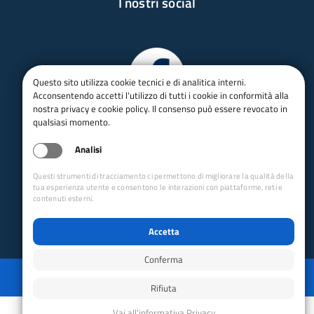
I nostri social
Questo sito utilizza cookie tecnici e di analitica interni.
Acconsentendo accetti l'utilizzo di tutti i cookie in conformità alla
nostra privacy e cookie policy. Il consenso può essere revocato in
qualsiasi momento.
Analisi
Questi strumenti di tracciamento ci permettono di migliorare la qualità della
tua esperienza utente e consentono le interazioni con piattaforme, reti e
contenuti esterni.
Accetta
Conferma
Privacy
Mappa del sito
Disabilita animazioni
Disabilita animazioni
Powered by GRUPPO YEC
Rifiuta