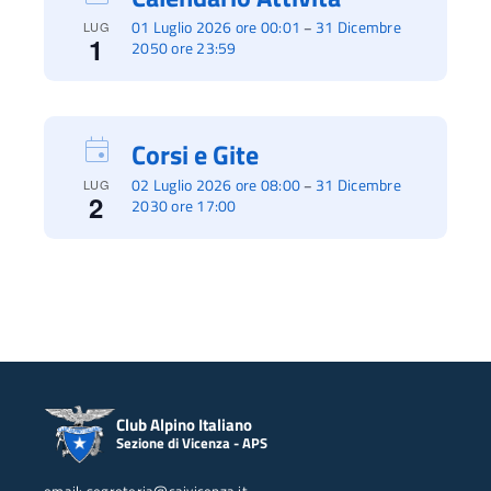
01 Luglio 2026 ore 00:01
31 Dicembre
–
LUG
1
2050 ore 23:59
Corsi e Gite
02 Luglio 2026 ore 08:00
31 Dicembre
–
LUG
2
2030 ore 17:00
Club Alpino Italiano
Sezione di Vicenza - APS