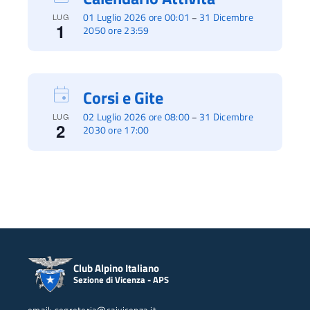
01 Luglio 2026 ore 00:01
31 Dicembre
–
LUG
1
2050 ore 23:59
Corsi e Gite
02 Luglio 2026 ore 08:00
31 Dicembre
–
LUG
2
2030 ore 17:00
Club Alpino Italiano
Sezione di Vicenza - APS