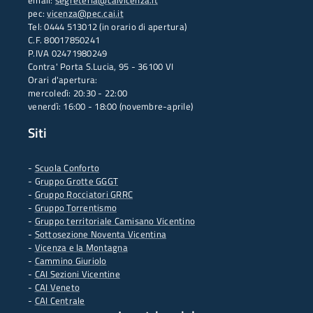
email:
segreteria@caivicenza.it
pec:
vicenza@pec.cai.it
Tel: 0444 513012 (in orario di apertura)
C.F. 80017850241
P.IVA 02471980249
Contra' Porta S.Lucia, 95 - 36100 VI
Orari d'apertura:
mercoledì: 20:30 - 22:00
venerdì: 16:00 - 18:00 (novembre-aprile)
Siti
-
Scuola Conforto
- G
ruppo Grotte GGGT
-
Gruppo Rocciatori GRRC
-
Gruppo Torrentismo
-
Gruppo territoriale Camisano Vicentino
-
Sottosezione Noventa Vicentina
-
Vicenza e la Montagna
-
Cammino Giuriolo
-
CAI Sezioni Vicentine
-
CAI Veneto
-
CAI Centrale