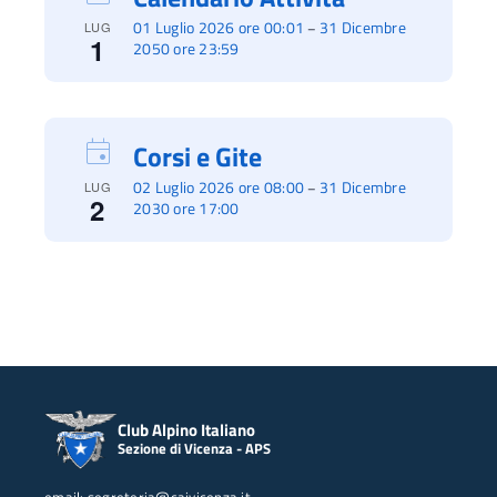
01 Luglio 2026 ore 00:01
31 Dicembre
–
LUG
1
2050 ore 23:59
Corsi e Gite
02 Luglio 2026 ore 08:00
31 Dicembre
–
LUG
2
2030 ore 17:00
Club Alpino Italiano
Sezione di Vicenza - APS