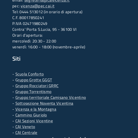
email:
segreteria@caivicenza.it
pec:
vicenza@pec.cai.it
Tel: 0444 513012 (in orario di apertura)
C.F. 80017850241
P.IVA 02471980249
Contra' Porta S.Lucia, 95 - 36100 VI
Orari d'apertura:
mercoledì: 20:30 - 22:00
venerdì: 16:00 - 18:00 (novembre-aprile)
Siti
-
Scuola Conforto
- G
ruppo Grotte GGGT
-
Gruppo Rocciatori GRRC
-
Gruppo Torrentismo
-
Gruppo territoriale Camisano Vicentino
-
Sottosezione Noventa Vicentina
-
Vicenza e la Montagna
-
Cammino Giuriolo
-
CAI Sezioni Vicentine
-
CAI Veneto
-
CAI Centrale