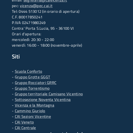
email:
segreteria@caivicenza.it
pec:
vicenza@pec.cai.it
Tel: 0444 513012 (in orario di apertura)
C.F. 80017850241
P.IVA 02471980249
Contra' Porta S.Lucia, 95 - 36100 VI
Orari d'apertura:
mercoledì: 20:30 - 22:00
venerdì: 16:00 - 18:00 (novembre-aprile)
Siti
-
Scuola Conforto
- G
ruppo Grotte GGGT
-
Gruppo Rocciatori GRRC
-
Gruppo Torrentismo
-
Gruppo territoriale Camisano Vicentino
-
Sottosezione Noventa Vicentina
-
Vicenza e la Montagna
-
Cammino Giuriolo
-
CAI Sezioni Vicentine
-
CAI Veneto
-
CAI Centrale