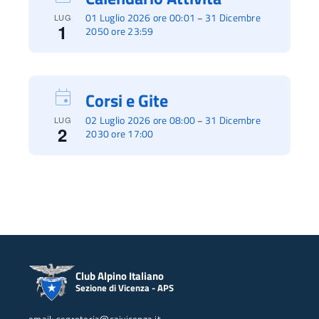
01 Luglio 2026 ore 00:01
31 Dicembre
–
LUG
1
2050 ore 23:59
Corsi e Gite
02 Luglio 2026 ore 08:00
31 Dicembre
–
LUG
2
2030 ore 17:00
Club Alpino Italiano
Sezione di Vicenza - APS