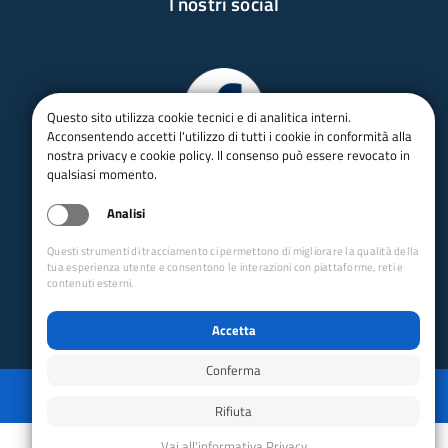
I nostri social
Questo sito utilizza cookie tecnici e di analitica interni.
Acconsentendo accetti l'utilizzo di tutti i cookie in conformità alla
nostra privacy e cookie policy. Il consenso può essere revocato in
qualsiasi momento.
Analisi
Questi strumenti di tracciamento ci permettono di migliorare la qualità della
tua esperienza utente e consentono le interazioni con piattaforme, reti e
contenuti esterni.
Accetta
Conferma
Privacy
Mappa del sito
Disabilita animazioni
Disabilita animazioni
Powered by GRUPPO YEC
Rifiuta