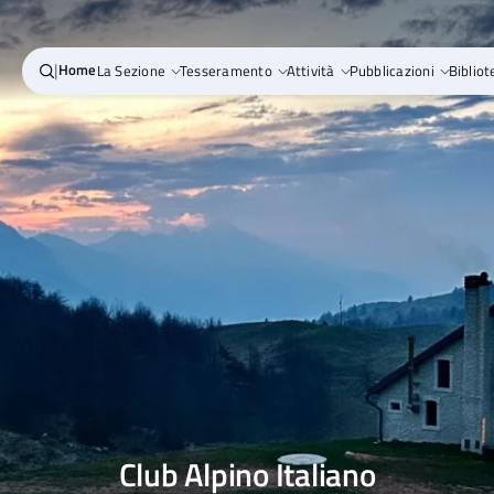
|
Home
La Sezione
Tesseramento
Attività
Pubblicazioni
Bibliot
Club Alpino Italiano