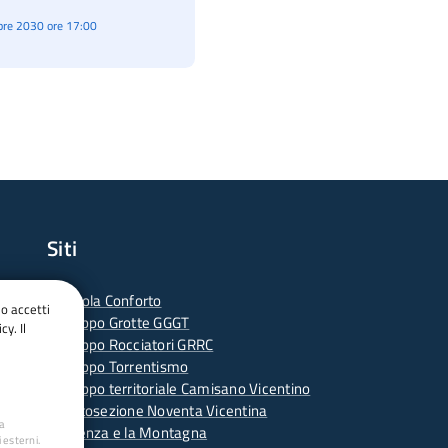
re 2030 ore 17:00
Siti
-
Scuola Conforto
do accetti
- G
ruppo Grotte GGGT
cy. Il
-
Gruppo Rocciatori GRRC
-
Gruppo Torrentismo
-
Gruppo territoriale Camisano Vicentino
-
Sottosezione Noventa Vicentina
ua
-
Vicenza e la Montagna
 esterni.