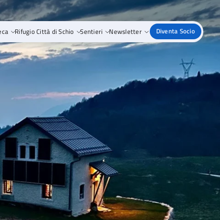
eca
Rifugio Città di Schio
Sentieri
Newsletter
Diventa Socio