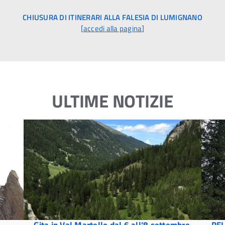
CHIUSURA DI ITINERARI ALLA FALESIA DI LUMIGNANO
[
accedi alla pagina
]
ULTIME NOTIZIE
Gita in Val Martello dal 6 all’8 settembre
PEL