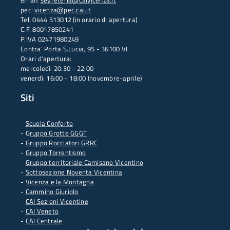
email:
segreteria@caivicenza.it
pec:
vicenza@pec.cai.it
Tel: 0444 513012 (in orario di apertura)
C.F. 80017850241
P.IVA 02471980249
Contra' Porta S.Lucia, 95 - 36100 VI
Orari d'apertura:
mercoledì: 20:30 - 22:00
venerdì: 16:00 - 18:00 (novembre-aprile)
Siti
-
Scuola Conforto
- G
ruppo Grotte GGGT
-
Gruppo Rocciatori GRRC
-
Gruppo Torrentismo
-
Gruppo territoriale Camisano Vicentino
-
Sottosezione Noventa Vicentina
-
Vicenza e la Montagna
-
Cammino Giuriolo
-
CAI Sezioni Vicentine
-
CAI Veneto
-
CAI Centrale