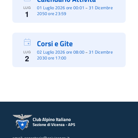
01 Luglio 2026 ore 00:01
31 Dicembre
–
LUG
1
2050 ore 23:59
Corsi e Gite
02 Luglio 2026 ore 08:00
31 Dicembre
–
LUG
2
2030 ore 17:00
Club Alpino Italiano
Sezione di Vicenza - APS