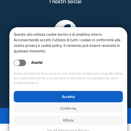
I nostri social
Questo sito utilizza cookie tecnici e di analitica interni.
Acconsentendo accetti l'utilizzo di tutti i cookie in conformità alla
nostra privacy e cookie policy. Il consenso può essere revocato in
qualsiasi momento.
Analisi
Questi strumenti di tracciamento ci permettono di migliorare la qualità della
tua esperienza utente e consentono le interazioni con piattaforme, reti e
contenuti esterni.
Accetta
Conferma
Privacy
Mappa del sito
Disabilita animazioni
Disabilita animazioni
Powered by GRUPPO YEC
Rifiuta