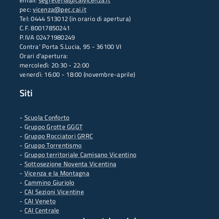
email:
segreteria@caivicenza.it
pec:
vicenza@pec.cai.it
Tel: 0444 513012 (in orario di apertura)
C.F. 80017850241
P.IVA 02471980249
Contra' Porta S.Lucia, 95 - 36100 VI
Orari d'apertura:
mercoledì: 20:30 - 22:00
venerdì: 16:00 - 18:00 (novembre-aprile)
Siti
-
Scuola Conforto
- G
ruppo Grotte GGGT
-
Gruppo Rocciatori GRRC
-
Gruppo Torrentismo
-
Gruppo territoriale Camisano Vicentino
-
Sottosezione Noventa Vicentina
-
Vicenza e la Montagna
-
Cammino Giuriolo
-
CAI Sezioni Vicentine
-
CAI Veneto
-
CAI Centrale