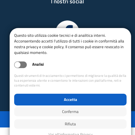
I nostri social
Questo sito utilizza cookie tecnici e di analitica interni.
Acconsentendo accetti l'utilizzo di tutti i cookie in conformità alla
nostra privacy e cookie policy. Il consenso può essere revocato in
qualsiasi momento.
Analisi
Questi strumenti di tracciamento ci permettono di migliorare la qualità della
tua esperienza utente e consentono le interazioni con piattaforme, reti e
contenuti esterni.
Accetta
Conferma
Privacy
Mappa del sito
Disabilita animazioni
Disabilita animazioni
Powered by GRUPPO YEC
Rifiuta