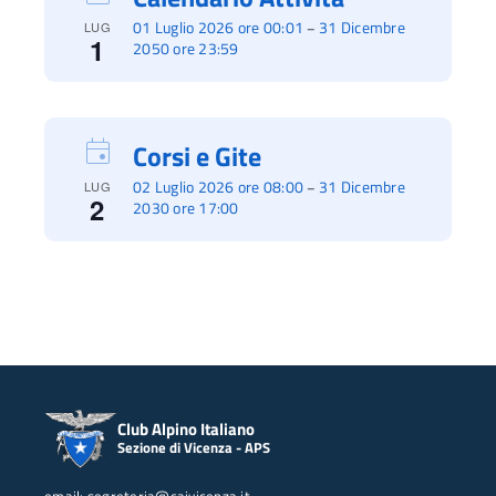
01 Luglio 2026 ore 00:01
31 Dicembre
–
LUG
1
2050 ore 23:59
Corsi e Gite
02 Luglio 2026 ore 08:00
31 Dicembre
–
LUG
2
2030 ore 17:00
Club Alpino Italiano
Sezione di Vicenza - APS