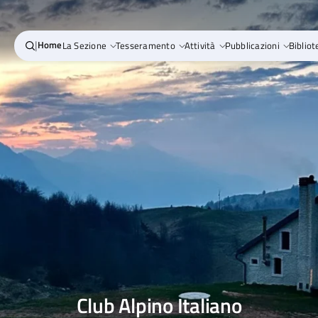
|
Home
La Sezione
Tesseramento
Attività
Pubblicazioni
Bibliot
Club Alpino Italiano