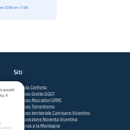
re 2030 ore 17:00
Siti
-
Scuola Conforto
do accetti
- G
ruppo Grotte GGGT
cy. Il
-
Gruppo Rocciatori GRRC
-
Gruppo Torrentismo
-
Gruppo territoriale Camisano Vicentino
-
Sottosezione Noventa Vicentina
ua
-
Vicenza e la Montagna
 esterni.