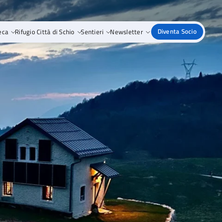
eca
Rifugio Città di Schio
Sentieri
Newsletter
Diventa Socio