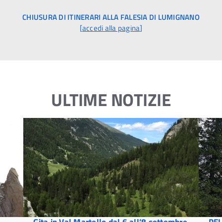
CHIUSURA DI ITINERARI ALLA FALESIA DI LUMIGNANO
[
accedi alla pagina
]
ULTIME NOTIZIE
Gita in Val Martello dal 6 all’8 settembre
PEL