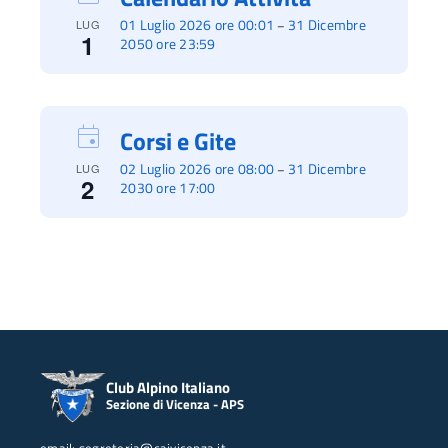
01 Luglio 2026 ore 00:01
31 Dicembre
–
LUG
1
2050 ore 23:59
Corsi e Gite
02 Luglio 2026 ore 08:00
31 Dicembre
–
LUG
2
2030 ore 17:00
Club Alpino Italiano
Sezione di Vicenza - APS