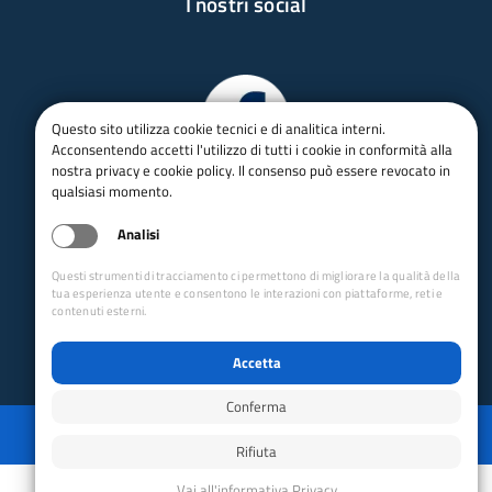
I nostri social
Questo sito utilizza cookie tecnici e di analitica interni.
Acconsentendo accetti l'utilizzo di tutti i cookie in conformità alla
nostra privacy e cookie policy. Il consenso può essere revocato in
qualsiasi momento.
Analisi
Questi strumenti di tracciamento ci permettono di migliorare la qualità della
tua esperienza utente e consentono le interazioni con piattaforme, reti e
contenuti esterni.
Accetta
Conferma
Privacy
Mappa del sito
Disabilita animazioni
Disabilita animazioni
Powered by GRUPPO YEC
Rifiuta