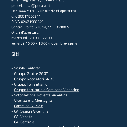
email:
segreteria@caivicenza.it
pec:
vicenza@pec.cai.it
Tel: 0444 513012 (in orario di apertura)
C.F. 80017850241
P.IVA 02471980249
Contra' Porta S.Lucia, 95 - 36100 VI
Orari d'apertura:
mercoledì: 20:30 - 22:00
venerdì: 16:00 - 18:00 (novembre-aprile)
Siti
-
Scuola Conforto
- G
ruppo Grotte GGGT
-
Gruppo Rocciatori GRRC
-
Gruppo Torrentismo
-
Gruppo territoriale Camisano Vicentino
-
Sottosezione Noventa Vicentina
-
Vicenza e la Montagna
-
Cammino Giuriolo
-
CAI Sezioni Vicentine
-
CAI Veneto
-
CAI Centrale