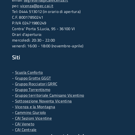
email:
segreteria@caivicenza.it
pec:
vicenza@pec.cai.it
Tel: 0444 513012 (in orario di apertura)
C.F. 80017850241
P.IVA 02471980249
Contra' Porta S.Lucia, 95 - 36100 VI
Orari d'apertura:
mercoledì: 20:30 - 22:00
venerdì: 16:00 - 18:00 (novembre-aprile)
Siti
-
Scuola Conforto
- G
ruppo Grotte GGGT
-
Gruppo Rocciatori GRRC
-
Gruppo Torrentismo
-
Gruppo territoriale Camisano Vicentino
-
Sottosezione Noventa Vicentina
-
Vicenza e la Montagna
-
Cammino Giuriolo
-
CAI Sezioni Vicentine
-
CAI Veneto
-
CAI Centrale