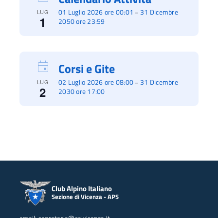
01 Luglio 2026 ore 00:01
31 Dicembre
–
LUG
1
2050 ore 23:59
Corsi e Gite
02 Luglio 2026 ore 08:00
31 Dicembre
–
LUG
2
2030 ore 17:00
Club Alpino Italiano
Sezione di Vicenza - APS