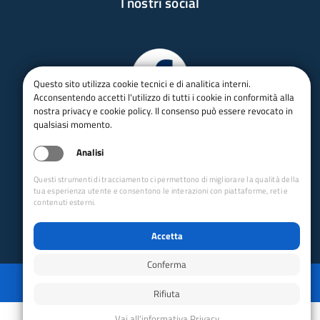
I nostri social
Questo sito utilizza cookie tecnici e di analitica interni.
Acconsentendo accetti l'utilizzo di tutti i cookie in conformità alla
nostra privacy e cookie policy. Il consenso può essere revocato in
qualsiasi momento.
Analisi
Questi strumenti di tracciamento ci permettono di migliorare la qualità della
tua esperienza utente e consentono le interazioni con piattaforme, reti e
contenuti esterni.
Accetta
Conferma
Privacy
Mappa del sito
Disabilita animazioni
Disabilita animazioni
Powered by GRUPPO YEC
Rifiuta