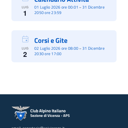
01 Luglio 2026 ore 00:01
31 Dicembre
–
LUG
1
2050 ore 23:59
Corsi e Gite
02 Luglio 2026 ore 08:00
31 Dicembre
–
LUG
2
2030 ore 17:00
Club Alpino Italiano
Sezione di Vicenza - APS