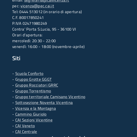
email:
segreteria@caivicenza.it
pec:
vicenza@pec.cai.it
Tel: 0444 513012 (in orario di apertura)
C.F. 80017850241
P.IVA 02471980249
Contra' Porta S.Lucia, 95 - 36100 VI
Orari d'apertura:
mercoledì: 20:30 - 22:00
venerdì: 16:00 - 18:00 (novembre-aprile)
Siti
-
Scuola Conforto
- G
ruppo Grotte GGGT
-
Gruppo Rocciatori GRRC
-
Gruppo Torrentismo
-
Gruppo territoriale Camisano Vicentino
-
Sottosezione Noventa Vicentina
-
Vicenza e la Montagna
-
Cammino Giuriolo
-
CAI Sezioni Vicentine
-
CAI Veneto
-
CAI Centrale