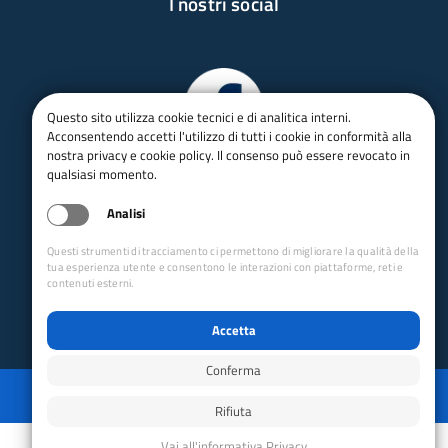
I nostri social
Questo sito utilizza cookie tecnici e di analitica interni.
Acconsentendo accetti l'utilizzo di tutti i cookie in conformità alla
nostra privacy e cookie policy. Il consenso può essere revocato in
qualsiasi momento.
Analisi
Questi strumenti di tracciamento ci permettono di migliorare la qualità della
tua esperienza utente e consentono le interazioni con piattaforme, reti e
contenuti esterni.
Accetta
Conferma
Privacy
Mappa del sito
Disabilita animazioni
Disabilita animazioni
Powered by GRUPPO YEC
Rifiuta