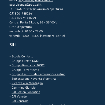
email:
segreteria@caivicenza.it
pec:
vicenza@pec.cai.it
Tel: 0444 513012 (in orario di apertura)
C.F. 80017850241
P.IVA 02471980249
Contra' Porta S.Lucia, 95 - 36100 VI
Orari d'apertura:
mercoledì: 20:30 - 22:00
venerdì: 16:00 - 18:00 (novembre-aprile)
Siti
-
Scuola Conforto
- G
ruppo Grotte GGGT
-
Gruppo Rocciatori GRRC
-
Gruppo Torrentismo
-
Gruppo territoriale Camisano Vicentino
-
Sottosezione Noventa Vicentina
-
Vicenza e la Montagna
-
Cammino Giuriolo
-
CAI Sezioni Vicentine
-
CAI Veneto
-
CAI Centrale