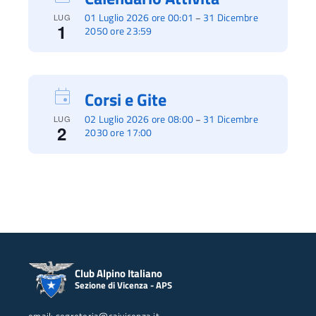
01 Luglio 2026 ore 00:01
31 Dicembre
–
LUG
1
2050 ore 23:59
Corsi e Gite
02 Luglio 2026 ore 08:00
31 Dicembre
–
LUG
2
2030 ore 17:00
Club Alpino Italiano
Sezione di Vicenza - APS