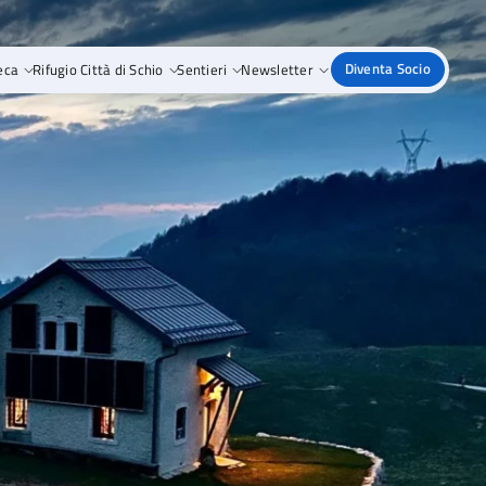
eca
Rifugio Città di Schio
Sentieri
Newsletter
Diventa Socio