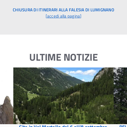
CHIUSURA DI ITINERARI ALLA FALESIA DI LUMIGNANO
[
accedi alla pagina
]
ULTIME NOTIZIE
Gita in Val Martello dal 6 all’8 settembre
PEL