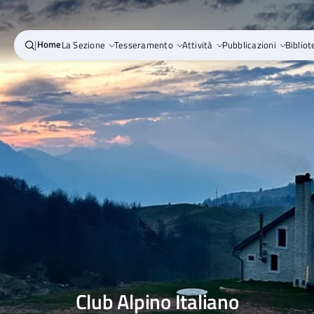
|
Home
La Sezione
Tesseramento
Attività
Pubblicazioni
Bibliot
Club Alpino Italiano