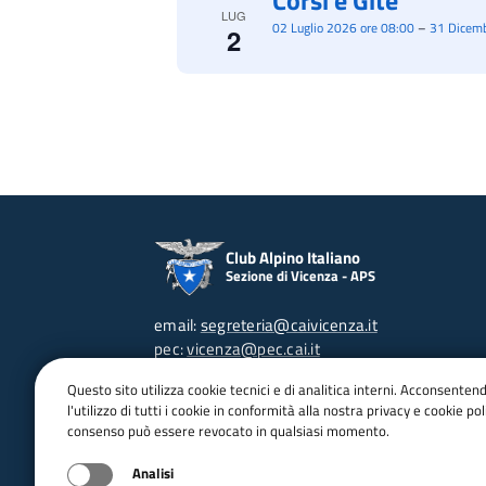
Corsi e Gite
LUG
02 Luglio 2026 ore 08:00
–
31 Dicemb
2
Club Alpino Italiano
Sezione di Vicenza - APS
email:
segreteria@caivicenza.it
pec:
vicenza@pec.cai.it
Tel: 0444 513012 (in orario di apertura)
Questo sito utilizza cookie tecnici e di analitica interni. Acconsenten
C.F. 80017850241
l'utilizzo di tutti i cookie in conformità alla nostra privacy e cookie poli
P.IVA 02471980249
consenso può essere revocato in qualsiasi momento.
Contra' Porta S.Lucia, 95 - 36100 VI
Orari d'apertura:
Analisi