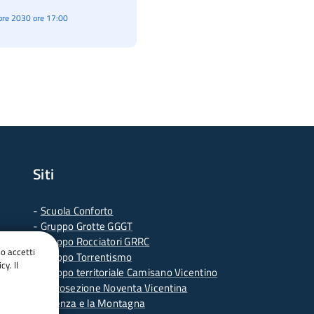
re 2030 ore 17:00
Siti
-
Scuola Conforto
- G
ruppo Grotte GGGT
-
Gruppo Rocciatori GRRC
do accetti
-
Gruppo Torrentismo
cy. Il
-
Gruppo territoriale Camisano Vicentino
-
Sottosezione Noventa Vicentina
-
Vicenza e la Montagna