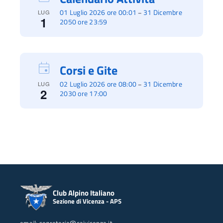
01 Luglio 2026 ore 00:01
31 Dicembre
–
LUG
1
2050 ore 23:59
Corsi e Gite
02 Luglio 2026 ore 08:00
31 Dicembre
–
LUG
2
2030 ore 17:00
Club Alpino Italiano
Sezione di Vicenza - APS