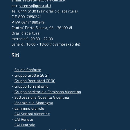
email:
segreteria@caivicenza.it
pec:
vicenza@pec.cai.it
Tel: 0444 513012 (in orario di apertura)
C.F. 80017850241
P.IVA 02471980249
Contra' Porta S.Lucia, 95 - 36100 VI
Orari d'apertura:
mercoledì: 20:30 - 22:00
venerdì: 16:00 - 18:00 (novembre-aprile)
Siti
-
Scuola Conforto
- G
ruppo Grotte GGGT
-
Gruppo Rocciatori GRRC
-
Gruppo Torrentismo
-
Gruppo territoriale Camisano Vicentino
-
Sottosezione Noventa Vicentina
-
Vicenza e la Montagna
-
Cammino Giuriolo
-
CAI Sezioni Vicentine
-
CAI Veneto
-
CAI Centrale