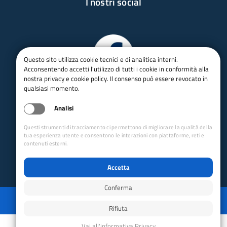
I nostri social
Questo sito utilizza cookie tecnici e di analitica interni.
Acconsentendo accetti l'utilizzo di tutti i cookie in conformità alla
nostra privacy e cookie policy. Il consenso può essere revocato in
qualsiasi momento.
Analisi
Questi strumenti di tracciamento ci permettono di migliorare la qualità della
tua esperienza utente e consentono le interazioni con piattaforme, reti e
contenuti esterni.
Accetta
Conferma
Privacy
Mappa del sito
Disabilita animazioni
Disabilita animazioni
Powered by GRUPPO YEC
Rifiuta