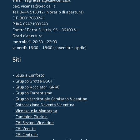
email:
segreteria@caivicenza.it
pec:
vicenza@pec.cai.it
Tel: 0444 513012 (in orario di apertura)
C.F. 80017850241
P.IVA 02471980249
Contra' Porta S.Lucia, 95 - 36100 VI
Orari d'apertura:
mercoledì: 20:30 - 22:00
venerdì: 16:00 - 18:00 (novembre-aprile)
Siti
-
Scuola Conforto
- G
ruppo Grotte GGGT
-
Gruppo Rocciatori GRRC
-
Gruppo Torrentismo
-
Gruppo territoriale Camisano Vicentino
-
Sottosezione Noventa Vicentina
-
Vicenza e la Montagna
-
Cammino Giuriolo
-
CAI Sezioni Vicentine
-
CAI Veneto
-
CAI Centrale