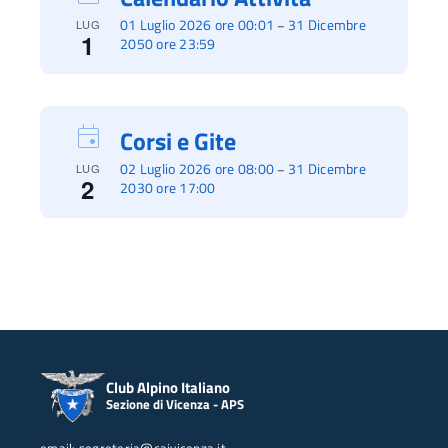
01 Luglio 2026 ore 00:01
31 Dicembre
–
LUG
1
2050 ore 23:59
Corsi e Gite
02 Luglio 2026 ore 08:00
31 Dicembre
–
LUG
2
2030 ore 17:00
Club Alpino Italiano
Sezione di Vicenza - APS