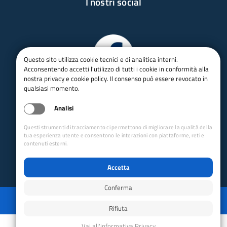
I nostri social
Questo sito utilizza cookie tecnici e di analitica interni.
Acconsentendo accetti l'utilizzo di tutti i cookie in conformità alla
nostra privacy e cookie policy. Il consenso può essere revocato in
qualsiasi momento.
Analisi
Questi strumenti di tracciamento ci permettono di migliorare la qualità della
tua esperienza utente e consentono le interazioni con piattaforme, reti e
contenuti esterni.
Accetta
Conferma
Privacy
Mappa del sito
Disabilita animazioni
Disabilita animazioni
Powered by GRUPPO YEC
Rifiuta