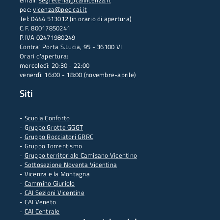
email:
segreteria@caivicenza.it
pec:
vicenza@pec.cai.it
Tel: 0444 513012 (in orario di apertura)
C.F. 80017850241
P.IVA 02471980249
Contra' Porta S.Lucia, 95 - 36100 VI
Orari d'apertura:
mercoledì: 20:30 - 22:00
venerdì: 16:00 - 18:00 (novembre-aprile)
Siti
-
Scuola Conforto
- G
ruppo Grotte GGGT
-
Gruppo Rocciatori GRRC
-
Gruppo Torrentismo
-
Gruppo territoriale Camisano Vicentino
-
Sottosezione Noventa Vicentina
-
Vicenza e la Montagna
-
Cammino Giuriolo
-
CAI Sezioni Vicentine
-
CAI Veneto
-
CAI Centrale