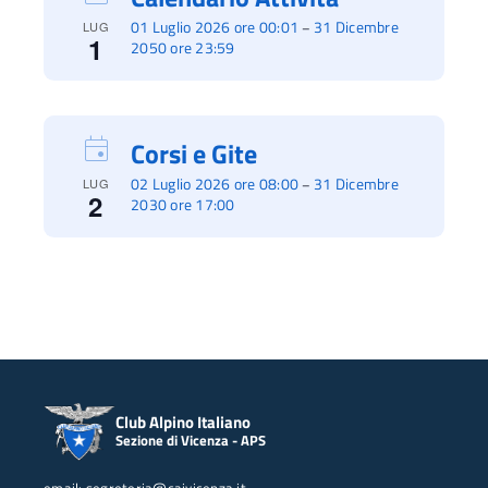
01 Luglio 2026 ore 00:01
31 Dicembre
–
LUG
1
2050 ore 23:59
Corsi e Gite
02 Luglio 2026 ore 08:00
31 Dicembre
–
LUG
2
2030 ore 17:00
Club Alpino Italiano
Sezione di Vicenza - APS