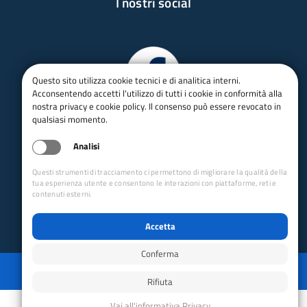
I nostri social
Questo sito utilizza cookie tecnici e di analitica interni.
Acconsentendo accetti l'utilizzo di tutti i cookie in conformità alla
nostra privacy e cookie policy. Il consenso può essere revocato in
qualsiasi momento.
Analisi
Questi strumenti di tracciamento ci permettono di migliorare la qualità della
tua esperienza utente e consentono le interazioni con piattaforme, reti e
contenuti esterni.
Accetta
Conferma
Privacy
Mappa del sito
Disabilita animazioni
Disabilita animazioni
Powered by GRUPPO YEC
Rifiuta