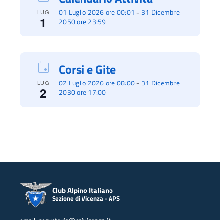
01 Luglio 2026 ore 00:01
31 Dicembre
–
LUG
1
2050 ore 23:59
Corsi e Gite
02 Luglio 2026 ore 08:00
31 Dicembre
–
LUG
2
2030 ore 17:00
Club Alpino Italiano
Sezione di Vicenza - APS