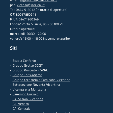
email:
segreteria@caivicenza.it
pec:
vicenza@pec.cai.it
Tel: 0444 513012 (in orario di apertura)
C.F. 80017850241
P.IVA 02471980249
Contra' Porta S.Lucia, 95 - 36100 VI
Orari d'apertura:
mercoledì: 20:30 - 22:00
venerdì: 16:00 - 18:00 (novembre-aprile)
Siti
-
Scuola Conforto
- G
ruppo Grotte GGGT
-
Gruppo Rocciatori GRRC
-
Gruppo Torrentismo
-
Gruppo territoriale Camisano Vicentino
-
Sottosezione Noventa Vicentina
-
Vicenza e la Montagna
-
Cammino Giuriolo
-
CAI Sezioni Vicentine
-
CAI Veneto
-
CAI Centrale