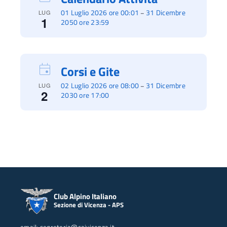
01 Luglio 2026 ore 00:01
31 Dicembre
–
LUG
1
2050 ore 23:59
Corsi e Gite
02 Luglio 2026 ore 08:00
31 Dicembre
–
LUG
2
2030 ore 17:00
Club Alpino Italiano
Sezione di Vicenza - APS