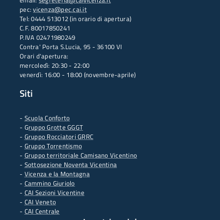
email:
segreteria@caivicenza.it
pec:
vicenza@pec.cai.it
Tel: 0444 513012 (in orario di apertura)
C.F. 80017850241
P.IVA 02471980249
Contra' Porta S.Lucia, 95 - 36100 VI
Orari d'apertura:
mercoledì: 20:30 - 22:00
venerdì: 16:00 - 18:00 (novembre-aprile)
Siti
-
Scuola Conforto
- G
ruppo Grotte GGGT
-
Gruppo Rocciatori GRRC
-
Gruppo Torrentismo
-
Gruppo territoriale Camisano Vicentino
-
Sottosezione Noventa Vicentina
-
Vicenza e la Montagna
-
Cammino Giuriolo
-
CAI Sezioni Vicentine
-
CAI Veneto
-
CAI Centrale