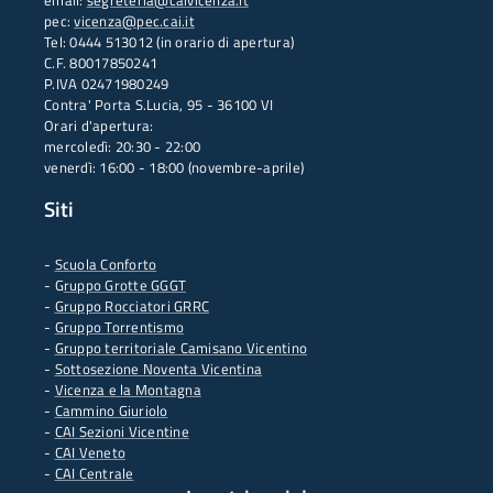
email:
segreteria@caivicenza.it
pec:
vicenza@pec.cai.it
Tel: 0444 513012 (in orario di apertura)
C.F. 80017850241
P.IVA 02471980249
Contra' Porta S.Lucia, 95 - 36100 VI
Orari d'apertura:
mercoledì: 20:30 - 22:00
venerdì: 16:00 - 18:00 (novembre-aprile)
Siti
-
Scuola Conforto
- G
ruppo Grotte GGGT
-
Gruppo Rocciatori GRRC
-
Gruppo Torrentismo
-
Gruppo territoriale Camisano Vicentino
-
Sottosezione Noventa Vicentina
-
Vicenza e la Montagna
-
Cammino Giuriolo
-
CAI Sezioni Vicentine
-
CAI Veneto
-
CAI Centrale