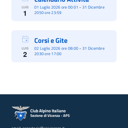
01 Luglio 2026 ore 00:01
31 Dicembre
–
LUG
1
2050 ore 23:59
Corsi e Gite
02 Luglio 2026 ore 08:00
31 Dicembre
–
LUG
2
2030 ore 17:00
Club Alpino Italiano
Sezione di Vicenza - APS