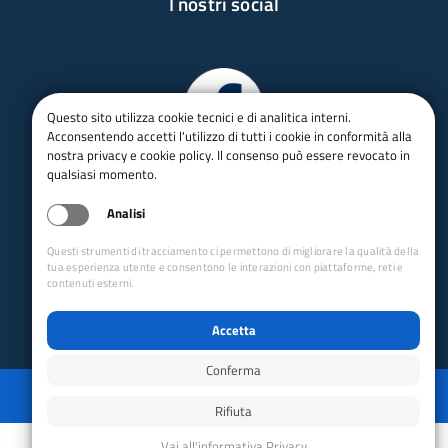
I nostri social
Questo sito utilizza cookie tecnici e di analitica interni.
Acconsentendo accetti l'utilizzo di tutti i cookie in conformità alla
nostra privacy e cookie policy. Il consenso può essere revocato in
qualsiasi momento.
Analisi
Questi strumenti di tracciamento ci permettono di migliorare la qualità della
tua esperienza utente e consentono le interazioni con piattaforme, reti e
contenuti esterni.
Accetta
Conferma
Privacy
Mappa del sito
Disabilita animazioni
Disabilita animazioni
Powered by GRUPPO YEC
Rifiuta