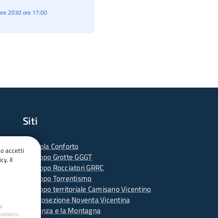
re 2030 ore 17:00
Siti
-
Scuola Conforto
do accetti
- G
ruppo Grotte GGGT
cy. Il
-
Gruppo Rocciatori GRRC
-
Gruppo Torrentismo
-
Gruppo territoriale Camisano Vicentino
-
Sottosezione Noventa Vicentina
ua
-
Vicenza e la Montagna
 esterni.