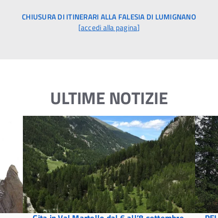
CHIUSURA DI ITINERARI ALLA FALESIA DI LUMIGNANO
[
accedi alla pagina
]
ULTIME NOTIZIE
Gita in Val Martello dal 6 all’8 settembre
PEL