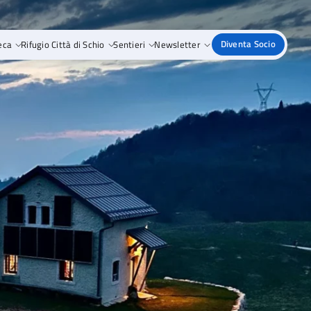
eca
Rifugio Città di Schio
Sentieri
Newsletter
Diventa Socio