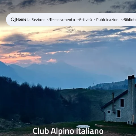
|
Home
La Sezione
Tesseramento
Attività
Pubblicazioni
Bibliot
Club Alpino Italiano