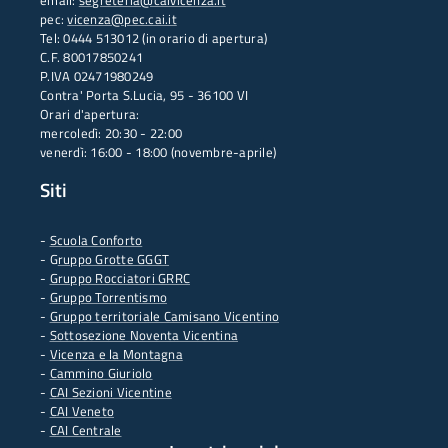
email:
segreteria@caivicenza.it
pec:
vicenza@pec.cai.it
Tel: 0444 513012 (in orario di apertura)
C.F. 80017850241
P.IVA 02471980249
Contra' Porta S.Lucia, 95 - 36100 VI
Orari d'apertura:
mercoledì: 20:30 - 22:00
venerdì: 16:00 - 18:00 (novembre-aprile)
Siti
-
Scuola Conforto
- G
ruppo Grotte GGGT
-
Gruppo Rocciatori GRRC
-
Gruppo Torrentismo
-
Gruppo territoriale Camisano Vicentino
-
Sottosezione Noventa Vicentina
-
Vicenza e la Montagna
-
Cammino Giuriolo
-
CAI Sezioni Vicentine
-
CAI Veneto
-
CAI Centrale