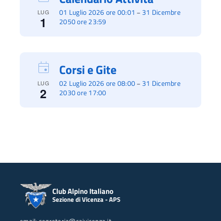
01 Luglio 2026 ore 00:01
31 Dicembre
–
LUG
1
2050 ore 23:59
Corsi e Gite
02 Luglio 2026 ore 08:00
31 Dicembre
–
LUG
2
2030 ore 17:00
Club Alpino Italiano
Sezione di Vicenza - APS