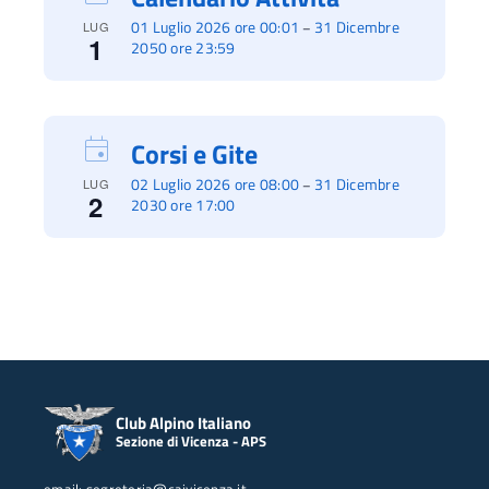
01 Luglio 2026 ore 00:01
31 Dicembre
–
LUG
1
2050 ore 23:59
Corsi e Gite
02 Luglio 2026 ore 08:00
31 Dicembre
–
LUG
2
2030 ore 17:00
Club Alpino Italiano
Sezione di Vicenza - APS