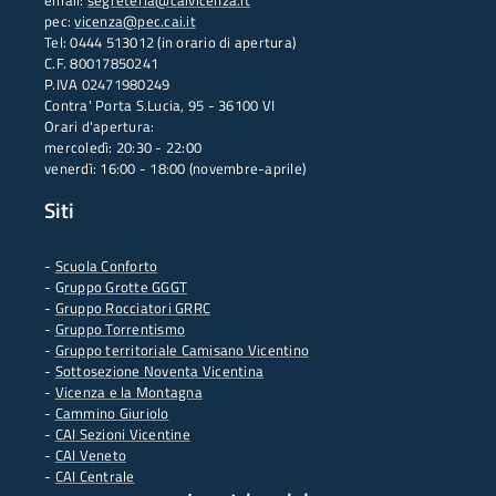
email:
segreteria@caivicenza.it
pec:
vicenza@pec.cai.it
Tel: 0444 513012 (in orario di apertura)
C.F. 80017850241
P.IVA 02471980249
Contra' Porta S.Lucia, 95 - 36100 VI
Orari d'apertura:
mercoledì: 20:30 - 22:00
venerdì: 16:00 - 18:00 (novembre-aprile)
Siti
-
Scuola Conforto
- G
ruppo Grotte GGGT
-
Gruppo Rocciatori GRRC
-
Gruppo Torrentismo
-
Gruppo territoriale Camisano Vicentino
-
Sottosezione Noventa Vicentina
-
Vicenza e la Montagna
-
Cammino Giuriolo
-
CAI Sezioni Vicentine
-
CAI Veneto
-
CAI Centrale