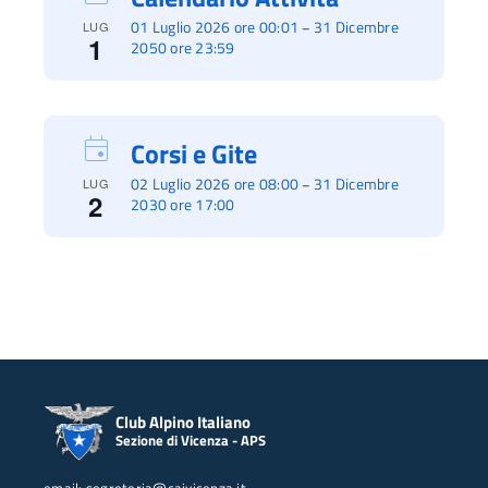
01 Luglio 2026 ore 00:01
31 Dicembre
–
LUG
1
2050 ore 23:59
Corsi e Gite
02 Luglio 2026 ore 08:00
31 Dicembre
–
LUG
2
2030 ore 17:00
Club Alpino Italiano
Sezione di Vicenza - APS