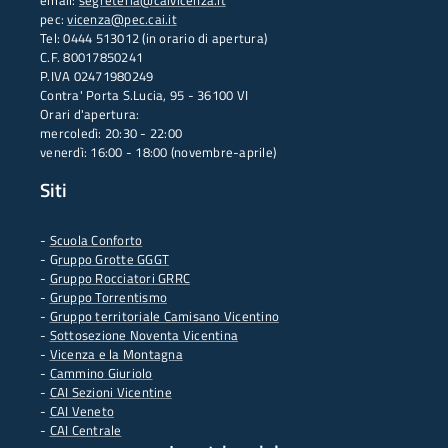
email:
segreteria@caivicenza.it
pec:
vicenza@pec.cai.it
Tel: 0444 513012 (in orario di apertura)
C.F. 80017850241
P.IVA 02471980249
Contra' Porta S.Lucia, 95 - 36100 VI
Orari d'apertura:
mercoledì: 20:30 - 22:00
venerdì: 16:00 - 18:00 (novembre-aprile)
Siti
-
Scuola Conforto
- G
ruppo Grotte GGGT
-
Gruppo Rocciatori GRRC
-
Gruppo Torrentismo
-
Gruppo territoriale Camisano Vicentino
-
Sottosezione Noventa Vicentina
-
Vicenza e la Montagna
-
Cammino Giuriolo
-
CAI Sezioni Vicentine
-
CAI Veneto
-
CAI Centrale