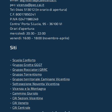
email:
segreteria@caivicenza.it
pec:
vicenza@pec.cai.it
Tel: 0444 513012 (in orario di apertura)
C.F. 80017850241
P.IVA 02471980249
Contra' Porta S.Lucia, 95 - 36100 VI
Orari d'apertura:
mercoledì: 20:30 - 22:00
venerdì: 16:00 - 18:00 (novembre-aprile)
Siti
-
Scuola Conforto
- G
ruppo Grotte GGGT
-
Gruppo Rocciatori GRRC
-
Gruppo Torrentismo
-
Gruppo territoriale Camisano Vicentino
-
Sottosezione Noventa Vicentina
-
Vicenza e la Montagna
-
Cammino Giuriolo
-
CAI Sezioni Vicentine
-
CAI Veneto
-
CAI Centrale