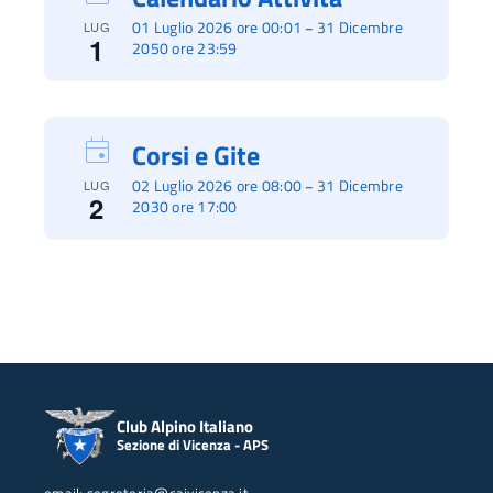
01 Luglio 2026 ore 00:01
31 Dicembre
–
LUG
1
2050 ore 23:59
Corsi e Gite
02 Luglio 2026 ore 08:00
31 Dicembre
–
LUG
2
2030 ore 17:00
Club Alpino Italiano
Sezione di Vicenza - APS