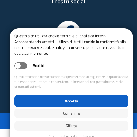
I nostri social
Questo sito utilizza cookie tecnici e di analitica interni.
Acconsentendo accetti l'utilizzo di tutti i cookie in conformità alla
nostra privacy e cookie policy. Il consenso può essere revocato in
qualsiasi momento.
Analisi
Questi strumenti di tracciamento ci permettono di migliorare la qualità della
tua esperienza utente e consentono le interazioni con piattaforme, reti e
contenuti esterni.
Accetta
Conferma
Privacy
Mappa del sito
Disabilita animazioni
Disabilita animazioni
Powered by GRUPPO YEC
Rifiuta