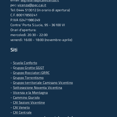
email:
segreteria@caivicenza.it
pec:
vicenza@pec.cai.it
Tel: 0444 513012 (in orario di apertura)
C.F. 80017850241
P.IVA 02471980249
Contra' Porta S.Lucia, 95 - 36100 VI
Orari d'apertura:
mercoledì: 20:30 - 22:00
venerdì: 16:00 - 18:00 (novembre-aprile)
Siti
-
Scuola Conforto
- G
ruppo Grotte GGGT
-
Gruppo Rocciatori GRRC
-
Gruppo Torrentismo
-
Gruppo territoriale Camisano Vicentino
-
Sottosezione Noventa Vicentina
-
Vicenza e la Montagna
-
Cammino Giuriolo
-
CAI Sezioni Vicentine
-
CAI Veneto
-
CAI Centrale