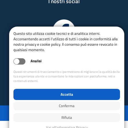
I nostri social
Questo sito utilizza cookie tecnici e di analitica interni.
Acconsentendo accetti l'utilizzo di tutti i cookie in conformità alla
nostra privacy e cookie policy. Il consenso può essere revocato in
qualsiasi momento.
Analisi
Questi strumenti di tracciamento ci permettono di migliorare la qualità della
tua esperienza utente e consentono le interazioni con piattaforme, reti e
contenuti esterni.
Accetta
Conferma
Privacy
Mappa del sito
Disabilita animazioni
Disabilita animazioni
Powered by GRUPPO YEC
Rifiuta