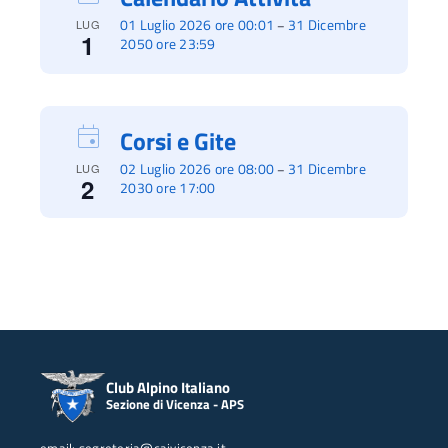
01 Luglio 2026 ore 00:01
31 Dicembre
–
LUG
1
2050 ore 23:59
Corsi e Gite
02 Luglio 2026 ore 08:00
31 Dicembre
–
LUG
2
2030 ore 17:00
Club Alpino Italiano
Sezione di Vicenza - APS