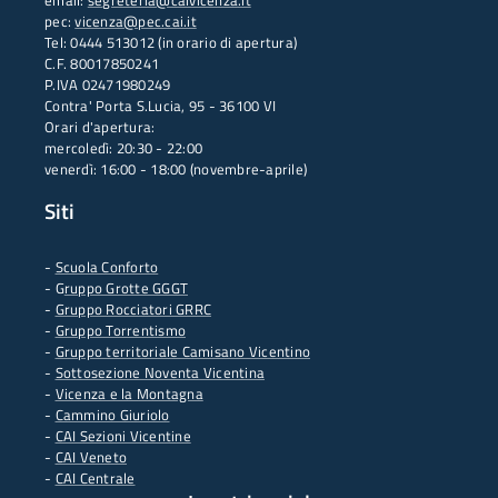
email:
segreteria@caivicenza.it
pec:
vicenza@pec.cai.it
Tel: 0444 513012 (in orario di apertura)
C.F. 80017850241
P.IVA 02471980249
Contra' Porta S.Lucia, 95 - 36100 VI
Orari d'apertura:
mercoledì: 20:30 - 22:00
venerdì: 16:00 - 18:00 (novembre-aprile)
Siti
-
Scuola Conforto
- G
ruppo Grotte GGGT
-
Gruppo Rocciatori GRRC
-
Gruppo Torrentismo
-
Gruppo territoriale Camisano Vicentino
-
Sottosezione Noventa Vicentina
-
Vicenza e la Montagna
-
Cammino Giuriolo
-
CAI Sezioni Vicentine
-
CAI Veneto
-
CAI Centrale