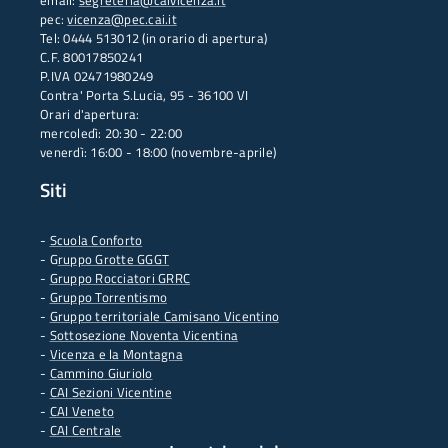
email:
segreteria@caivicenza.it
pec:
vicenza@pec.cai.it
Tel: 0444 513012 (in orario di apertura)
C.F. 80017850241
P.IVA 02471980249
Contra' Porta S.Lucia, 95 - 36100 VI
Orari d'apertura:
mercoledì: 20:30 - 22:00
venerdì: 16:00 - 18:00 (novembre-aprile)
Siti
-
Scuola Conforto
- G
ruppo Grotte GGGT
-
Gruppo Rocciatori GRRC
-
Gruppo Torrentismo
-
Gruppo territoriale Camisano Vicentino
-
Sottosezione Noventa Vicentina
-
Vicenza e la Montagna
-
Cammino Giuriolo
-
CAI Sezioni Vicentine
-
CAI Veneto
-
CAI Centrale