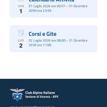
01 Luglio 2026 ore 00:01
31 Dicembre
–
LUG
1
2050 ore 23:59
Corsi e Gite
02 Luglio 2026 ore 08:00
31 Dicembre
–
LUG
2
2030 ore 17:00
Club Alpino Italiano
Sezione di Vicenza - APS