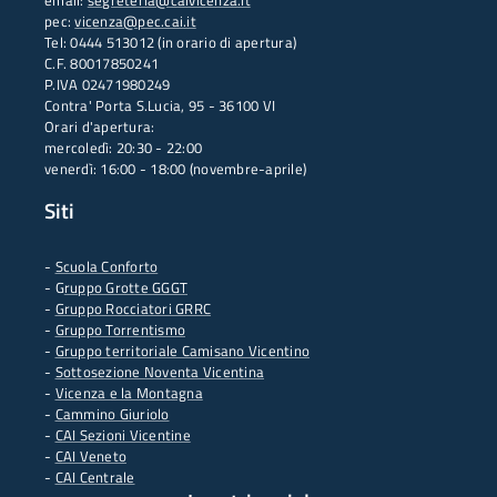
email:
segreteria@caivicenza.it
pec:
vicenza@pec.cai.it
Tel: 0444 513012 (in orario di apertura)
C.F. 80017850241
P.IVA 02471980249
Contra' Porta S.Lucia, 95 - 36100 VI
Orari d'apertura:
mercoledì: 20:30 - 22:00
venerdì: 16:00 - 18:00 (novembre-aprile)
Siti
-
Scuola Conforto
- G
ruppo Grotte GGGT
-
Gruppo Rocciatori GRRC
-
Gruppo Torrentismo
-
Gruppo territoriale Camisano Vicentino
-
Sottosezione Noventa Vicentina
-
Vicenza e la Montagna
-
Cammino Giuriolo
-
CAI Sezioni Vicentine
-
CAI Veneto
-
CAI Centrale