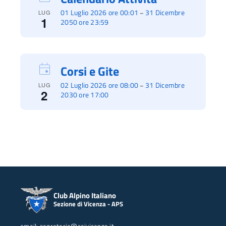
01 Luglio 2026 ore 00:01
31 Dicembre
–
LUG
1
2050 ore 23:59
Corsi e Gite
02 Luglio 2026 ore 08:00
31 Dicembre
–
LUG
2
2030 ore 17:00
Club Alpino Italiano
Sezione di Vicenza - APS