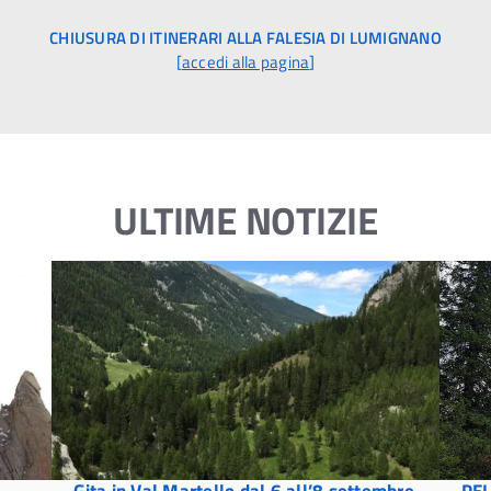
CHIUSURA DI ITINERARI ALLA FALESIA DI LUMIGNANO
[
accedi alla pagina
]
ULTIME NOTIZIE
Gita in Val Martello dal 6 all’8 settembre
PEL