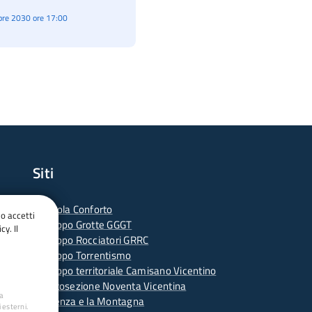
re 2030 ore 17:00
Siti
-
Scuola Conforto
do accetti
- G
ruppo Grotte GGGT
cy. Il
-
Gruppo Rocciatori GRRC
-
Gruppo Torrentismo
-
Gruppo territoriale Camisano Vicentino
-
Sottosezione Noventa Vicentina
ua
-
Vicenza e la Montagna
 esterni.