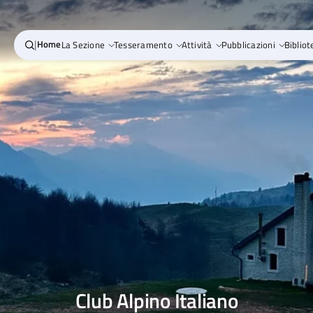
|
Home
La Sezione
Tesseramento
Attività
Pubblicazioni
Bibliot
Club Alpino Italiano