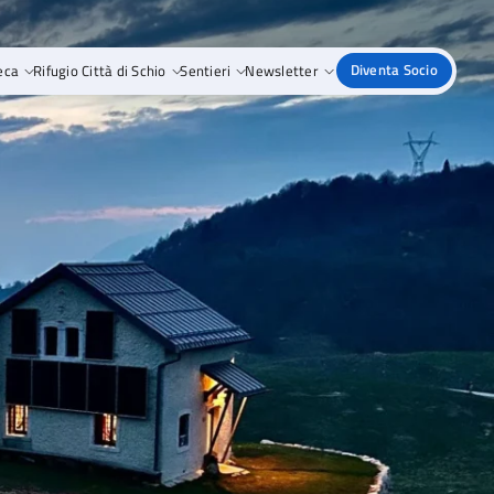
eca
Rifugio Città di Schio
Sentieri
Newsletter
Diventa Socio