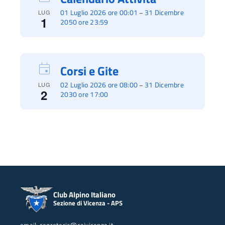
01 Luglio 2026 ore 00:01
31 Dicembre
–
LUG
1
2050 ore 23:59
Corsi e Gite
02 Luglio 2026 ore 08:00
31 Dicembre
–
LUG
2
2030 ore 17:00
Club Alpino Italiano
Sezione di Vicenza - APS