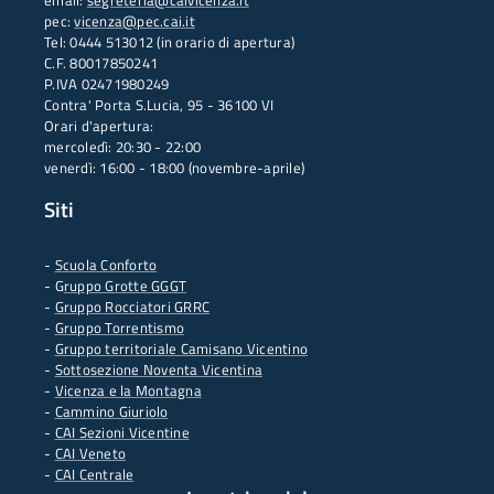
email:
segreteria@caivicenza.it
pec:
vicenza@pec.cai.it
Tel: 0444 513012 (in orario di apertura)
C.F. 80017850241
P.IVA 02471980249
Contra' Porta S.Lucia, 95 - 36100 VI
Orari d'apertura:
mercoledì: 20:30 - 22:00
venerdì: 16:00 - 18:00 (novembre-aprile)
Siti
-
Scuola Conforto
- G
ruppo Grotte GGGT
-
Gruppo Rocciatori GRRC
-
Gruppo Torrentismo
-
Gruppo territoriale Camisano Vicentino
-
Sottosezione Noventa Vicentina
-
Vicenza e la Montagna
-
Cammino Giuriolo
-
CAI Sezioni Vicentine
-
CAI Veneto
-
CAI Centrale