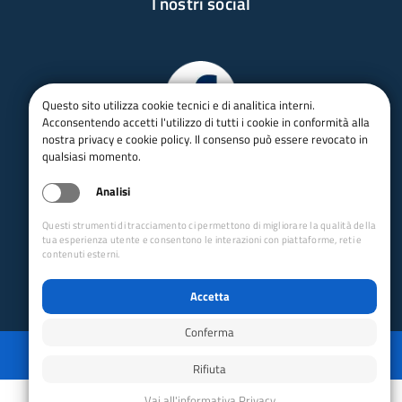
I nostri social
Questo sito utilizza cookie tecnici e di analitica interni.
Acconsentendo accetti l'utilizzo di tutti i cookie in conformità alla
nostra privacy e cookie policy. Il consenso può essere revocato in
qualsiasi momento.
Analisi
Questi strumenti di tracciamento ci permettono di migliorare la qualità della
tua esperienza utente e consentono le interazioni con piattaforme, reti e
contenuti esterni.
Accetta
Conferma
Privacy
Mappa del sito
Disabilita animazioni
Disabilita animazioni
Powered by GRUPPO YEC
Rifiuta