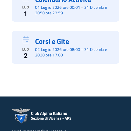
01 Luglio 2026 ore 00:01
31 Dicembre
–
LUG
1
2050 ore 23:59
Corsi e Gite
02 Luglio 2026 ore 08:00
31 Dicembre
–
LUG
2
2030 ore 17:00
Club Alpino Italiano
Sezione di Vicenza - APS