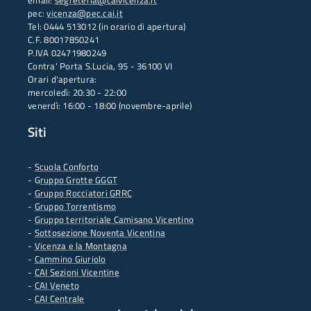
email:
segreteria@caivicenza.it
pec:
vicenza@pec.cai.it
Tel: 0444 513012 (in orario di apertura)
C.F. 80017850241
P.IVA 02471980249
Contra' Porta S.Lucia, 95 - 36100 VI
Orari d'apertura:
mercoledì: 20:30 - 22:00
venerdì: 16:00 - 18:00 (novembre-aprile)
Siti
-
Scuola Conforto
- G
ruppo Grotte GGGT
-
Gruppo Rocciatori GRRC
-
Gruppo Torrentismo
-
Gruppo territoriale Camisano Vicentino
-
Sottosezione Noventa Vicentina
-
Vicenza e la Montagna
-
Cammino Giuriolo
-
CAI Sezioni Vicentine
-
CAI Veneto
-
CAI Centrale