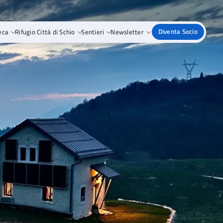
eca
Rifugio Città di Schio
Sentieri
Newsletter
Diventa Socio