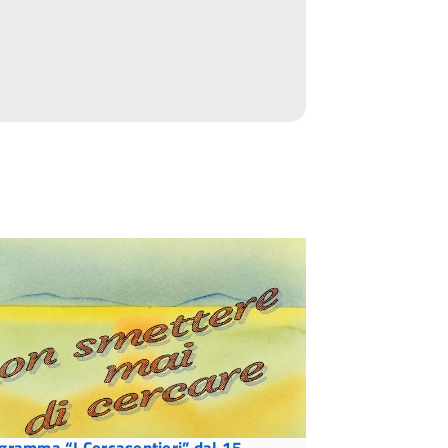
gramma “I Cercasentieri” dal 15