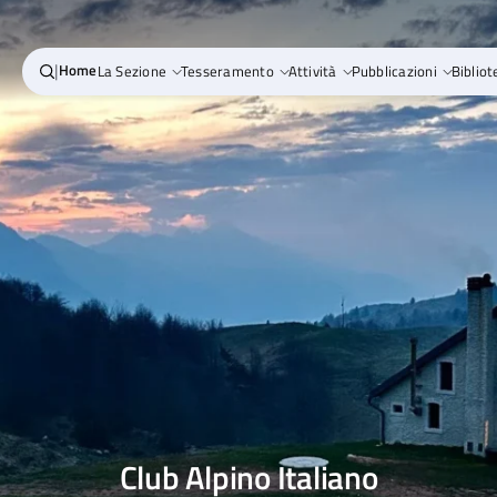
|
Home
La Sezione
Tesseramento
Attività
Pubblicazioni
Bibliot
Club Alpino Italiano