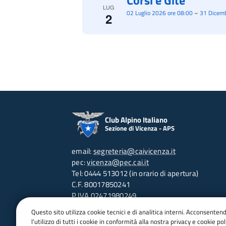
Corsi e Gite
LUG
02 Luglio 2026 ore 08:00
–
31 Dicemb
2
Club Alpino Italiano
Sezione di Vicenza - APS
email:
segreteria@caivicenza.it
pec:
vicenza@pec.cai.it
Tel: 0444 513012 (in orario di apertura)
C.F. 80017850241
P.IVA 02471980249
Contra' Porta S.Lucia, 95 - 36100 VI
Questo sito utilizza cookie tecnici e di analitica interni. Acconsenten
Orari d'apertura:
l'utilizzo di tutti i cookie in conformità alla nostra privacy e cookie poli