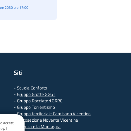
re 2030 ore 17:00
Siti
-
Scuola Conforto
- G
ruppo Grotte GGGT
-
Gruppo Rocciatori GRRC
-
Gruppo Torrentismo
-
Gruppo territoriale Camisano Vicentino
-
Sottosezione Noventa Vicentina
do accetti
-
Vicenza e la Montagna
cy. Il