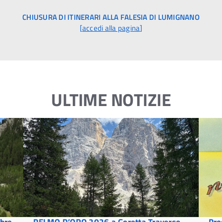
CHIUSURA DI ITINERARI ALLA FALESIA DI LUMIGNANO
[
accedi alla pagina
]
ULTIME NOTIZIE
mbre
PELMO D’ORO 2026 a Goretta Traverso
Pro