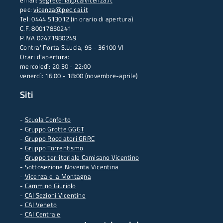
email:
segreteria@caivicenza.it
pec:
vicenza@pec.cai.it
Tel: 0444 513012 (in orario di apertura)
C.F. 80017850241
P.IVA 02471980249
Contra' Porta S.Lucia, 95 - 36100 VI
Orari d'apertura:
mercoledì: 20:30 - 22:00
venerdì: 16:00 - 18:00 (novembre-aprile)
Siti
-
Scuola Conforto
- G
ruppo Grotte GGGT
-
Gruppo Rocciatori GRRC
-
Gruppo Torrentismo
-
Gruppo territoriale Camisano Vicentino
-
Sottosezione Noventa Vicentina
-
Vicenza e la Montagna
-
Cammino Giuriolo
-
CAI Sezioni Vicentine
-
CAI Veneto
-
CAI Centrale