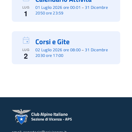
01 Luglio 2026 ore 00:01
31 Dicembre
–
LUG
1
2050 ore 23:59
Corsi e Gite
02 Luglio 2026 ore 08:00
31 Dicembre
–
LUG
2
2030 ore 17:00
Club Alpino Italiano
Sezione di Vicenza - APS