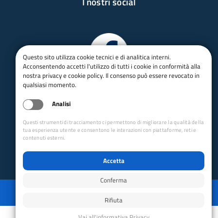
I nostri social
Questo sito utilizza cookie tecnici e di analitica interni.
Acconsentendo accetti l'utilizzo di tutti i cookie in conformità alla
nostra privacy e cookie policy. Il consenso può essere revocato in
qualsiasi momento.
Analisi
Questi strumenti di tracciamento ci permettono di migliorare la qualità della
tua esperienza utente e consentono le interazioni con piattaforme, reti e
contenuti esterni.
Accetta
Conferma
Privacy
Mappa del sito
Disabilita animazioni
Disabilita animazioni
Powered by GRUPPO YEC
Rifiuta