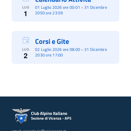
01 Luglio 2026 ore 00:01
31 Dicembre
–
LUG
1
2050 ore 23:59
Corsi e Gite
02 Luglio 2026 ore 08:00
31 Dicembre
–
LUG
2
2030 ore 17:00
Club Alpino Italiano
Sezione di Vicenza - APS