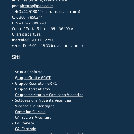
email:
segreteria@caivicenza.it
pec:
vicenza@pec.cai.it
Tel: 0444 513012 (in orario di apertura)
C.F. 80017850241
P.IVA 02471980249
Contra' Porta S.Lucia, 95 - 36100 VI
Orari d'apertura:
mercoledì: 20:30 - 22:00
venerdì: 16:00 - 18:00 (novembre-aprile)
Siti
-
Scuola Conforto
- G
ruppo Grotte GGGT
-
Gruppo Rocciatori GRRC
-
Gruppo Torrentismo
-
Gruppo territoriale Camisano Vicentino
-
Sottosezione Noventa Vicentina
-
Vicenza e la Montagna
-
Cammino Giuriolo
-
CAI Sezioni Vicentine
-
CAI Veneto
-
CAI Centrale