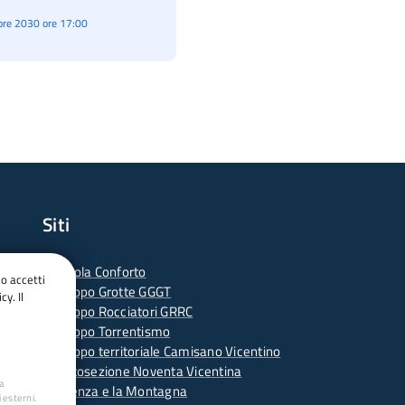
re 2030 ore 17:00
Siti
-
Scuola Conforto
do accetti
- G
ruppo Grotte GGGT
cy. Il
-
Gruppo Rocciatori GRRC
-
Gruppo Torrentismo
-
Gruppo territoriale Camisano Vicentino
-
Sottosezione Noventa Vicentina
ua
-
Vicenza e la Montagna
 esterni.