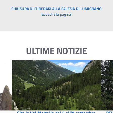
CHIUSURA DI ITINERARI ALLA FALESIA DI LUMIGNANO
[
accedi alla pagina
]
ULTIME NOTIZIE
Gita in Val Martello dal 6 all’8 settembre
PEL