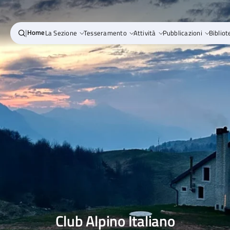
|
Home
La Sezione
Tesseramento
Attività
Pubblicazioni
Bibliot
Club Alpino Italiano