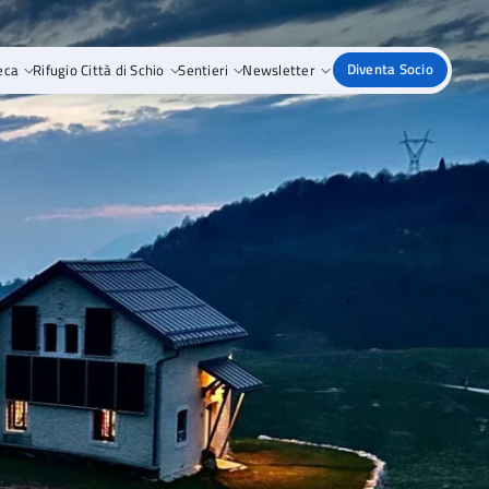
eca
Rifugio Città di Schio
Sentieri
Newsletter
Diventa Socio