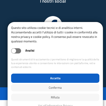
I nostri social
Questo sito utilizza cookie tecnici e di analitica interni.
Acconsentendo accetti l'utilizzo di tutti i cookie in conformità alla
nostra privacy e cookie policy. Il consenso può essere revocato in
qualsiasi momento.
Analisi
Questi strumenti di tracciamento ci permettono di migliorare la qualità della
tua esperienza utente e consentono le interazioni con piattaforme, reti e
contenuti esterni.
Accetta
Conferma
Privacy
Mappa del sito
Disabilita animazioni
Disabilita animazioni
Powered by GRUPPO YEC
Rifiuta