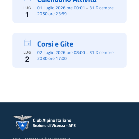
01 Luglio 2026 ore 00:01
31 Dicembre
–
LUG
1
2050 ore 23:59
Corsi e Gite
02 Luglio 2026 ore 08:00
31 Dicembre
–
LUG
2
2030 ore 17:00
Club Alpino Italiano
Sezione di Vicenza - APS