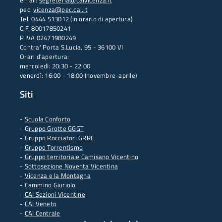
email:
segreteria@caivicenza.it
pec:
vicenza@pec.cai.it
Tel: 0444 513012 (in orario di apertura)
C.F. 80017850241
P.IVA 02471980249
Contra' Porta S.Lucia, 95 - 36100 VI
Orari d'apertura:
mercoledì: 20:30 - 22:00
venerdì: 16:00 - 18:00 (novembre-aprile)
Siti
-
Scuola Conforto
- G
ruppo Grotte GGGT
-
Gruppo Rocciatori GRRC
-
Gruppo Torrentismo
-
Gruppo territoriale Camisano Vicentino
-
Sottosezione Noventa Vicentina
-
Vicenza e la Montagna
-
Cammino Giuriolo
-
CAI Sezioni Vicentine
-
CAI Veneto
-
CAI Centrale