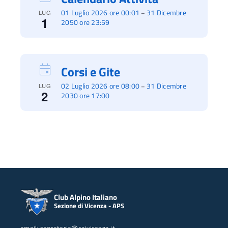
01 Luglio 2026 ore 00:01
31 Dicembre
–
LUG
1
2050 ore 23:59
Corsi e Gite
02 Luglio 2026 ore 08:00
31 Dicembre
–
LUG
2
2030 ore 17:00
Club Alpino Italiano
Sezione di Vicenza - APS