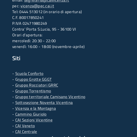
email:
segreteria@caivicenza.it
pec:
vicenza@pec.cai.it
Tel: 0444 513012 (in orario di apertura)
C.F. 80017850241
P.IVA 02471980249
Contra' Porta S.Lucia, 95 - 36100 VI
Orari d'apertura:
mercoledì: 20:30 - 22:00
venerdì: 16:00 - 18:00 (novembre-aprile)
Siti
-
Scuola Conforto
- G
ruppo Grotte GGGT
-
Gruppo Rocciatori GRRC
-
Gruppo Torrentismo
-
Gruppo territoriale Camisano Vicentino
-
Sottosezione Noventa Vicentina
-
Vicenza e la Montagna
-
Cammino Giuriolo
-
CAI Sezioni Vicentine
-
CAI Veneto
-
CAI Centrale