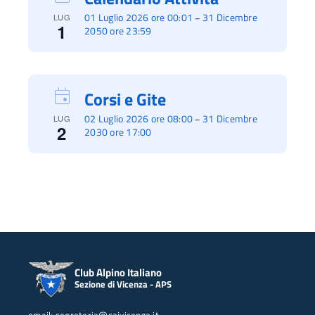
01 Luglio 2026 ore 00:01
31 Dicembre
–
LUG
1
2050 ore 23:59
Corsi e Gite
02 Luglio 2026 ore 08:00
31 Dicembre
–
LUG
2
2030 ore 17:00
Club Alpino Italiano
Sezione di Vicenza - APS