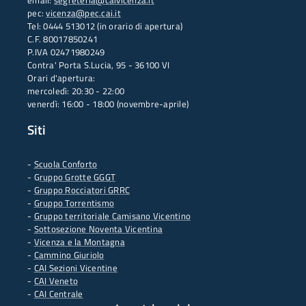
email:
segreteria@caivicenza.it
pec:
vicenza@pec.cai.it
Tel: 0444 513012 (in orario di apertura)
C.F. 80017850241
P.IVA 02471980249
Contra' Porta S.Lucia, 95 - 36100 VI
Orari d'apertura:
mercoledì: 20:30 - 22:00
venerdì: 16:00 - 18:00 (novembre-aprile)
Siti
-
Scuola Conforto
- G
ruppo Grotte GGGT
-
Gruppo Rocciatori GRRC
-
Gruppo Torrentismo
-
Gruppo territoriale Camisano Vicentino
-
Sottosezione Noventa Vicentina
-
Vicenza e la Montagna
-
Cammino Giuriolo
-
CAI Sezioni Vicentine
-
CAI Veneto
-
CAI Centrale