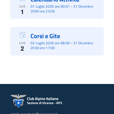
01 Luglio 2026 ore 00:01
31 Dicembre
–
LUG
1
2050 ore 23:59
Corsi e Gite
02 Luglio 2026 ore 08:00
31 Dicembre
–
LUG
2
2030 ore 17:00
Club Alpino Italiano
Sezione di Vicenza - APS