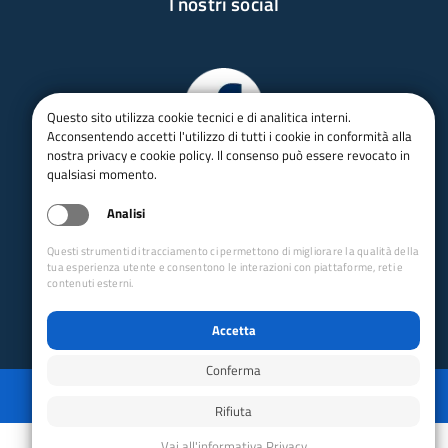
I nostri social
Questo sito utilizza cookie tecnici e di analitica interni.
Acconsentendo accetti l'utilizzo di tutti i cookie in conformità alla
nostra privacy e cookie policy. Il consenso può essere revocato in
qualsiasi momento.
Analisi
Questi strumenti di tracciamento ci permettono di migliorare la qualità della
tua esperienza utente e consentono le interazioni con piattaforme, reti e
contenuti esterni.
Accetta
Conferma
Privacy
Mappa del sito
Disabilita animazioni
Disabilita animazioni
Powered by GRUPPO YEC
Rifiuta