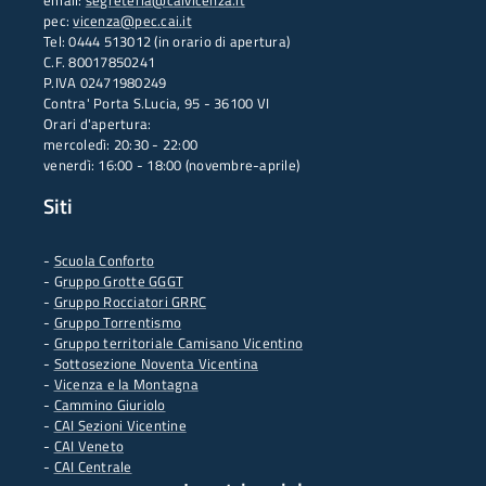
email:
segreteria@caivicenza.it
pec:
vicenza@pec.cai.it
Tel: 0444 513012 (in orario di apertura)
C.F. 80017850241
P.IVA 02471980249
Contra' Porta S.Lucia, 95 - 36100 VI
Orari d'apertura:
mercoledì: 20:30 - 22:00
venerdì: 16:00 - 18:00 (novembre-aprile)
Siti
-
Scuola Conforto
- G
ruppo Grotte GGGT
-
Gruppo Rocciatori GRRC
-
Gruppo Torrentismo
-
Gruppo territoriale Camisano Vicentino
-
Sottosezione Noventa Vicentina
-
Vicenza e la Montagna
-
Cammino Giuriolo
-
CAI Sezioni Vicentine
-
CAI Veneto
-
CAI Centrale