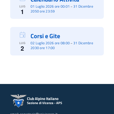
01 Luglio 2026 ore 00:01
31 Dicembre
–
LUG
1
2050 ore 23:59
Corsi e Gite
02 Luglio 2026 ore 08:00
31 Dicembre
–
LUG
2
2030 ore 17:00
Club Alpino Italiano
Sezione di Vicenza - APS