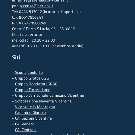
email:
segreteria@caivicenza.it
pec:
vicenza@pec.cai.it
Tel: 0444 513012 (in orario di apertura)
C.F. 80017850241
P.IVA 02471980249
Contra' Porta S.Lucia, 95 - 36100 VI
Orari d'apertura:
mercoledì: 20:30 - 22:00
venerdì: 16:00 - 18:00 (novembre-aprile)
Siti
-
Scuola Conforto
- G
ruppo Grotte GGGT
-
Gruppo Rocciatori GRRC
-
Gruppo Torrentismo
-
Gruppo territoriale Camisano Vicentino
-
Sottosezione Noventa Vicentina
-
Vicenza e la Montagna
-
Cammino Giuriolo
-
CAI Sezioni Vicentine
-
CAI Veneto
-
CAI Centrale